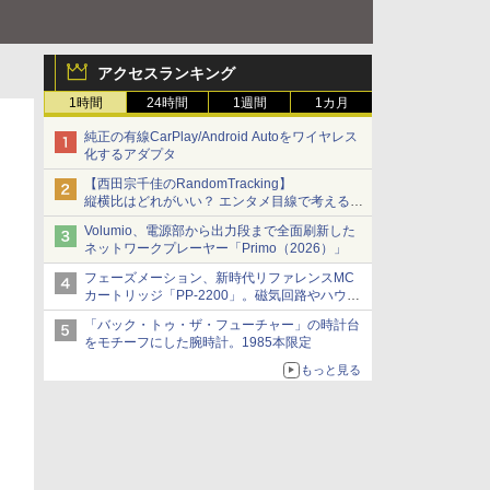
アクセスランキング
1時間
24時間
1週間
1カ月
純正の有線CarPlay/Android Autoをワイヤレス
化するアダプタ
【西田宗千佳のRandomTracking】
縦横比はどれがいい？ エンタメ目線で考える、
サムスン新「Galaxy Z Fold」
Volumio、電源部から出力段まで全面刷新した
ネットワークプレーヤー「Primo（2026）」
フェーズメーション、新時代リファレンスMC
カートリッジ「PP-2200」。磁気回路やハウジ
ングを根本から見直し
「バック・トゥ・ザ・フューチャー」の時計台
をモチーフにした腕時計。1985本限定
もっと見る