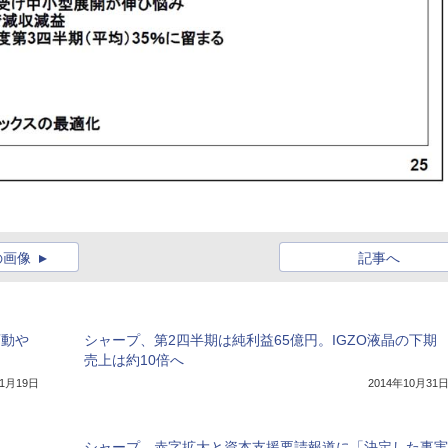
の画像
記事へ
変動や
シャープ、第2四半期は純利益65億円。IGZO液晶の下期
売上は約10倍へ
年1月19日
2014年10月31
シャープ、赤字拡大と資本支援要請報道に「決定した事実