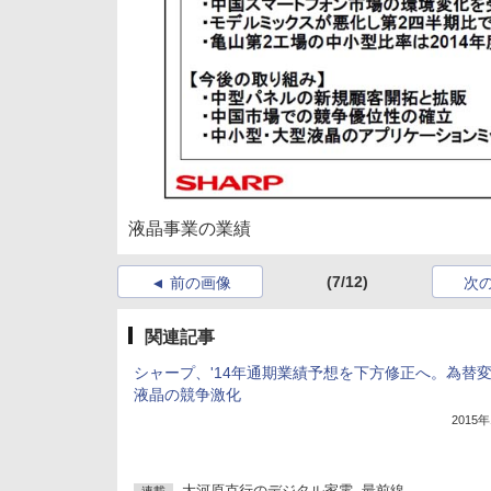
液晶事業の業績
(7/12)
前の画像
次
関連記事
シャープ、'14年通期業績予想を下方修正へ。為替
液晶の競争激化
2015
大河原克行のデジタル家電 -最前線-
連載