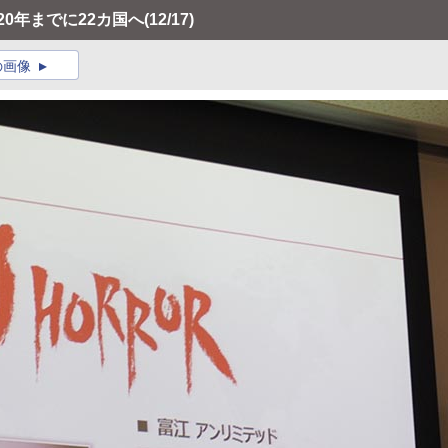
0年までに22カ国へ
(12/17)
の画像