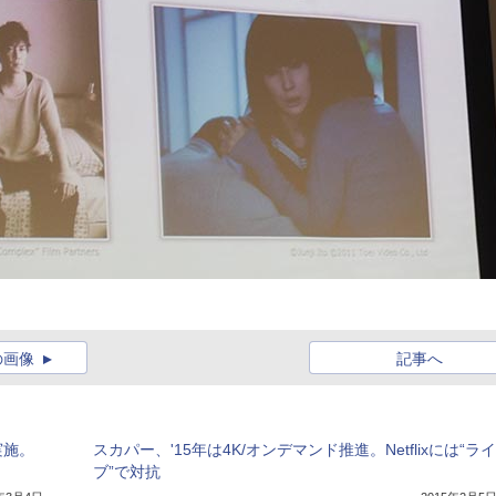
の画像
記事へ
実施。
スカパー、'15年は4K/オンデマンド推進。Netflixには“ライ
ブ”で対抗