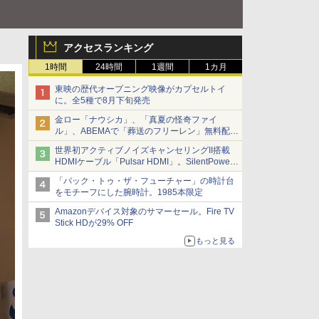
アクセスランキング
1時間
24時間
1週間
1カ月
東映の歴代オープニング映像がカプセルトイ
に。全5種で8月下旬発売
金ロー「ナウシカ」、「真夏の怪奇ファイ
ル」、ABEMAで「葬送のフリーレン」無料配信
など。夏の特番・配信情報
世界初アクティブノイズキャンセリングII搭載
HDMIケーブル「Pulsar HDMI」。SilentPower
から
「バック・トゥ・ザ・フューチャー」の時計台
をモチーフにした腕時計。1985本限定
Amazonデバイス対象のサマーセール。Fire TV
Stick HDが29% OFF
もっと見る