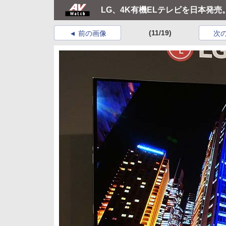
LG、4K有機ELテレビを日本発売。
(11/19)
前の画像
次