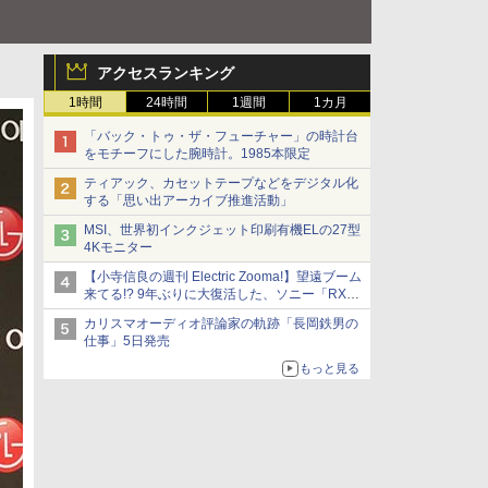
アクセスランキング
1時間
24時間
1週間
1カ月
「バック・トゥ・ザ・フューチャー」の時計台
をモチーフにした腕時計。1985本限定
ティアック、カセットテープなどをデジタル化
する「思い出アーカイブ推進活動」
MSI、世界初インクジェット印刷有機ELの27型
4Kモニター
【小寺信良の週刊 Electric Zooma!】望遠ブーム
来てる!? 9年ぶりに大復活した、ソニー「RX10
V」
カリスマオーディオ評論家の軌跡「長岡鉄男の
仕事」5日発売
もっと見る