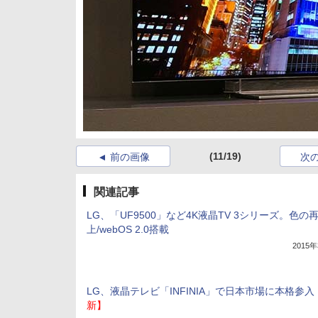
(11/19)
前の画像
次
関連記事
LG、「UF9500」など4K液晶TV 3シリーズ。色の
上/webOS 2.0搭載
2015
LG、液晶テレビ「INFINIA」で日本市場に本格参入
新】