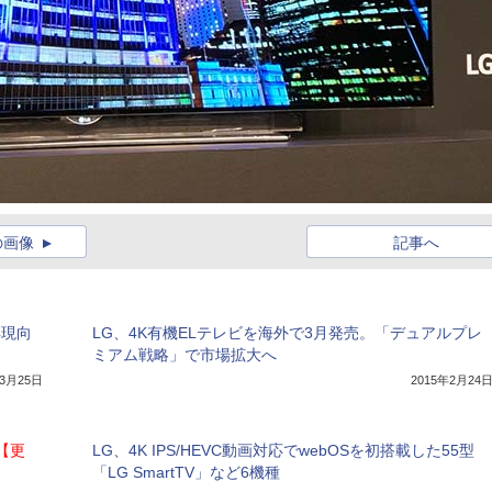
の画像
記事へ
再現向
LG、4K有機ELテレビを海外で3月発売。「デュアルプレ
ミアム戦略」で市場拡大へ
年3月25日
2015年2月24
【更
LG、4K IPS/HEVC動画対応でwebOSを初搭載した55型
「LG SmartTV」など6機種