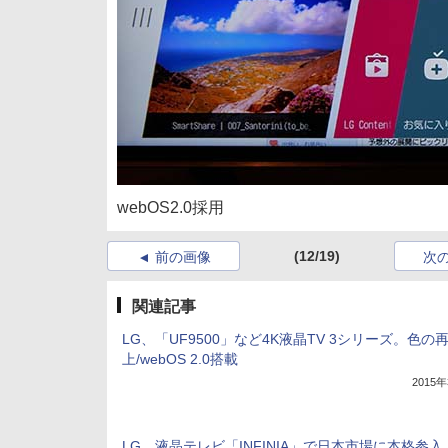
webOS2.0採用
(12/19)
前の画像
次
関連記事
LG、「UF9500」など4K液晶TV 3シリーズ。色の
上/webOS 2.0搭載
2015
LG、液晶テレビ「INFINIA」で日本市場に本格参入