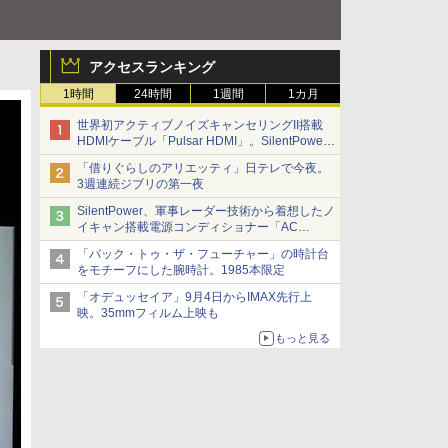
アクセスランキング
1時間
24時間
1週間
1カ月
世界初アクティブノイズキャンセリングII搭載
HDMIケーブル「Pulsar HDMI」。SilentPower
から
「借りぐらしのアリエッティ」日テレで今夜。
3週連続ジブリの第一夜
SilentPower、軍事レーダー技術から着想したノ
イキャン搭載電源コンディショナー「AC
iPurifier2」
「バック・トゥ・ザ・フューチャー」の時計台
をモチーフにした腕時計。1985本限定
「オデュッセイア」9月4日からIMAX先行上
映。35mmフィルム上映も
もっと見る