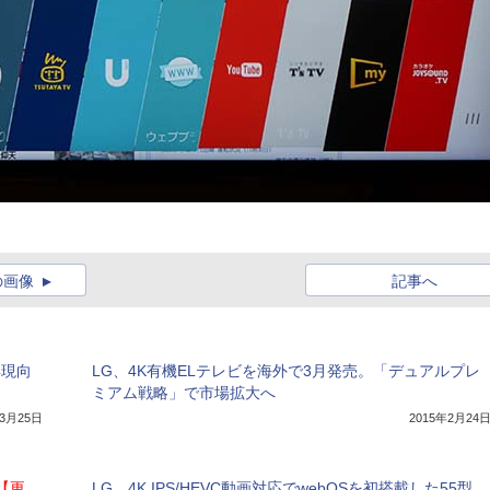
の画像
記事へ
再現向
LG、4K有機ELテレビを海外で3月発売。「デュアルプレ
ミアム戦略」で市場拡大へ
年3月25日
2015年2月24
【更
LG、4K IPS/HEVC動画対応でwebOSを初搭載した55型