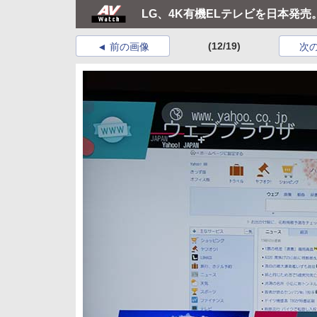
LG、4K有機ELテレビを日本発売。
(12/19)
前の画像
次