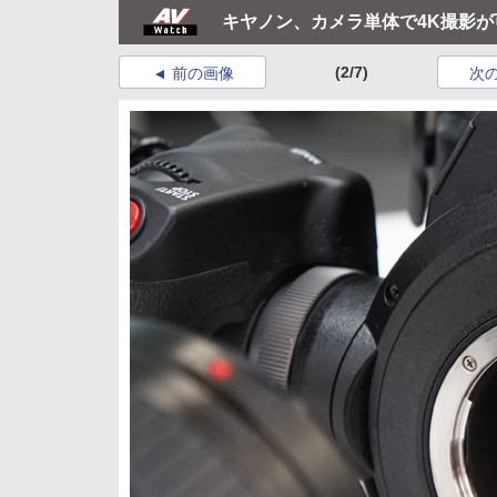
キヤノン、カメラ単体で4K撮影が可能に
(2/7)
前の画像
次