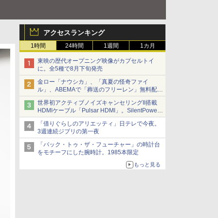
アクセスランキング
1時間
24時間
1週間
1カ月
東映の歴代オープニング映像がカプセルトイ
に。全5種で8月下旬発売
金ロー「ナウシカ」、「真夏の怪奇ファイ
ル」、ABEMAで「葬送のフリーレン」無料配信
など。夏の特番・配信情報
世界初アクティブノイズキャンセリングII搭載
HDMIケーブル「Pulsar HDMI」。SilentPower
から
「借りぐらしのアリエッティ」日テレで今夜。
3週連続ジブリの第一夜
「バック・トゥ・ザ・フューチャー」の時計台
をモチーフにした腕時計。1985本限定
もっと見る