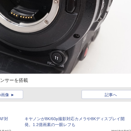
OSセンサーを搭載
の画像
記事へ
AF対
キヤノンが8K/60p撮影対応カメラや8Kディスプレイ開
発。1.2億画素の一眼レフも