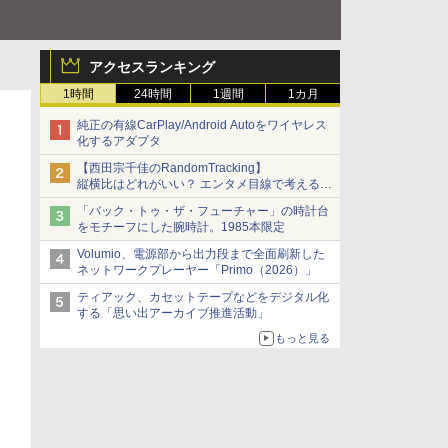
アクセスランキング
1時間
24時間
1週間
1カ月
純正の有線CarPlay/Android Autoをワイヤレス
化するアダプタ
【西田宗千佳のRandomTracking】
縦横比はどれがいい？ エンタメ目線で考える、
サムスン新「Galaxy Z Fold」
「バック・トゥ・ザ・フューチャー」の時計台
をモチーフにした腕時計。1985本限定
Volumio、電源部から出力段まで全面刷新した
ネットワークプレーヤー「Primo（2026）」
ティアック、カセットテープなどをデジタル化
する「思い出アーカイブ推進活動」
もっと見る