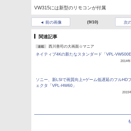
VW315には新型のリモコンが付属
(9/10)
前の画像
次
関連記事
西川善司の大画面☆マニア
連載
ネイティブ4Kの新たなスタンダード「VPL-VW500
2014
ソニー、新LSIで画質向上+ゲーム低遅延のフルHD
ェクタ「VPL-HW60」
201