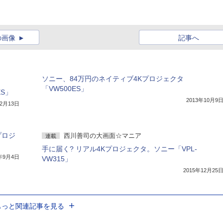
の画像
記事へ
ソニー、84万円のネイティブ4Kプロジェクタ
「VW500ES」
ES」
2013年10月9
年2月13日
プロジ
西川善司の大画面☆マニア
連載
手に届く? リアル4Kプロジェクタ。ソニー「VPL-
5年9月4日
VW315」
2015年12月25
もっと関連記事を見る