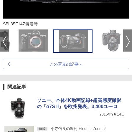
SEL35F14Z装着時
この写真の記事へ
関連記事
ソニー、本体4K動画記録+超高感度撮影
の「α7S II」を欧州発表。3,400ユーロ
2015年9月14日
小寺信良の週刊 Electric Zooma!
連載