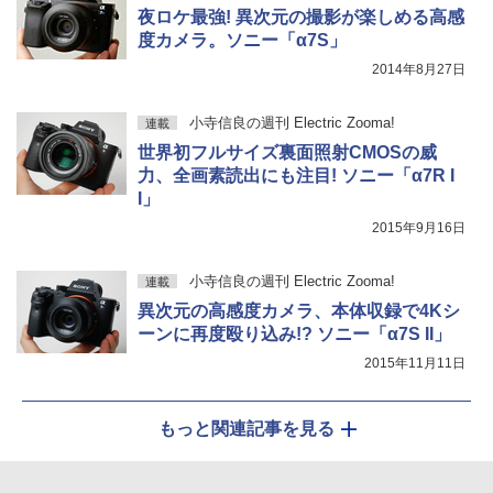
夜ロケ最強! 異次元の撮影が楽しめる高感
度カメラ。ソニー「α7S」
2014年8月27日
小寺信良の週刊 Electric Zooma!
連載
世界初フルサイズ裏面照射CMOSの威
力、全画素読出にも注目! ソニー「α7R I
I」
2015年9月16日
小寺信良の週刊 Electric Zooma!
連載
異次元の高感度カメラ、本体収録で4Kシ
ーンに再度殴り込み!? ソニー「α7S II」
2015年11月11日
もっと関連記事を見る