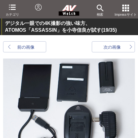
カテゴリ
検索
Impressサイト
デジタル一眼での4K撮影の強い味方、
ATOMOS「ASSASSIN」を小寺信良が試す
(19/35)
前の画像
次の画像