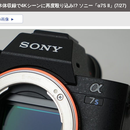
体収録で4Kシーンに再度殴り込み!? ソニー「α7S II」
(7/27)
の画像