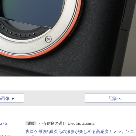
の画像
記事へ
7S
小寺信良の週刊 Electric Zooma!
連載
夜ロケ最強! 異次元の撮影が楽しめる高感度カメラ。ソニ