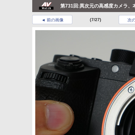
第731回:異次元の高感度カメラ、本
(7/27)
前の画像
次