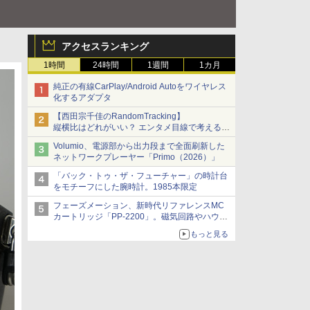
アクセスランキング
1時間
24時間
1週間
1カ月
純正の有線CarPlay/Android Autoをワイヤレス
化するアダプタ
【西田宗千佳のRandomTracking】
縦横比はどれがいい？ エンタメ目線で考える、
サムスン新「Galaxy Z Fold」
Volumio、電源部から出力段まで全面刷新した
ネットワークプレーヤー「Primo（2026）」
「バック・トゥ・ザ・フューチャー」の時計台
をモチーフにした腕時計。1985本限定
フェーズメーション、新時代リファレンスMC
カートリッジ「PP-2200」。磁気回路やハウジ
ングを根本から見直し
もっと見る