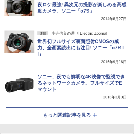
夜ロケ最強! 異次元の撮影が楽しめる高感
度カメラ。ソニー「α7S」
2014年8月27日
小寺信良の週刊 Electric Zooma!
連載
世界初フルサイズ裏面照射CMOSの威
力、全画素読出にも注目! ソニー「α7R I
I」
2015年9月16日
ソニー、夜でも鮮明な4K映像で監視でき
るネットワークカメラ。フルサイズでE
マウント
2016年3月3日
もっと関連記事を見る