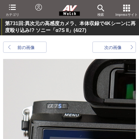
カテゴリ
検索
Impressサイト
第731回:異次元の高感度カメラ、本体収録で4Kシーンに再
度殴り込み!? ソニー「α7S II」
(4/27)
前の画像
次の画像