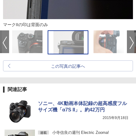
マークIIの印は背面のみ
この写真の記事へ
関連記事
ソニー、4K動画本体記録の超高感度フル
サイズ機「α7S II」。約42万円
2015年9月18日
小寺信良の週刊 Electric Zooma!
連載