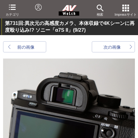
カテゴリ
検索
Impressサイト
第731回:異次元の高感度カメラ、本体収録で4Kシーンに再
度殴り込み!? ソニー「α7S II」
(9/27)
前の画像
次の画像