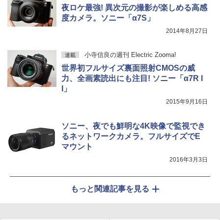
夜ロケ最強! 異次元の撮影が楽しめる高感
度カメラ。ソニー「α7S」
2014年8月27日
小寺信良の週刊 Electric Zooma!
連載
世界初フルサイズ裏面照射CMOSの威
力、全画素読出にも注目! ソニー「α7R I
I」
2015年9月16日
ソニー、夜でも鮮明な4K映像で監視でき
るネットワークカメラ。フルサイズでE
マウント
2016年3月3日
もっと関連記事を見る