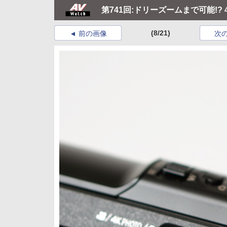
第741回:ドリーズームまで可能!?
(8/21)
前の画像
次