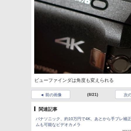
ビューファインダは角度も変えられる
(8/21)
前の画像
次
関連記事
パナソニック、約10万円で4K、あとから手ブレ補正
ムも可能なビデオカメラ