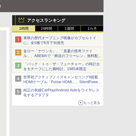
)
アクセスランキング
1時間
24時間
1週間
1カ月
東映の歴代オープニング映像がカプセルトイ
に。全5種で8月下旬発売
金ロー「ナウシカ」、「真夏の怪奇ファイ
ル」、ABEMAで「葬送のフリーレン」無料配信
など。夏の特番・配信情報
「バック・トゥ・ザ・フューチャー」の時計台
をモチーフにした腕時計。1985本限定
世界初アクティブノイズキャンセリングII搭載
HDMIケーブル「Pulsar HDMI」。SilentPower
から
純正の有線CarPlay/Android Autoをワイヤレス
化するアダプタ
もっと見る