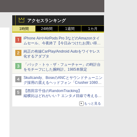
アクセスランキング
1時間
24時間
1週間
1カ月
iPhone AirやAirPods Pro 3などのAmazonタイ
ムセール、今夜終了【今日みつけたお買い得
品】
純正の有線CarPlay/Android Autoをワイヤレス
化するアダプタ
「バック・トゥ・ザ・フューチャー」の時計台
をモチーフにした腕時計。1985本限定
Skullcandy、BoseのANCとサウンドチューニン
グ採用の震えるヘッドフォン「Crusher 1080
ANC」
【西田宗千佳のRandomTracking】
縦横比はどれがいい？ エンタメ目線で考える、
サムスン新「Galaxy Z Fold」
もっと見る