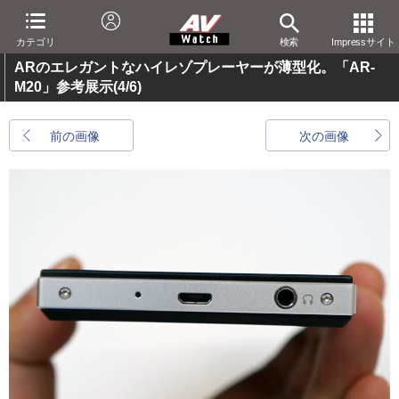
カテゴリ
検索
Impressサイト
ARのエレガントなハイレゾプレーヤーが薄型化。「AR-
M20」参考展示
(4/6)
前の画像
次の画像