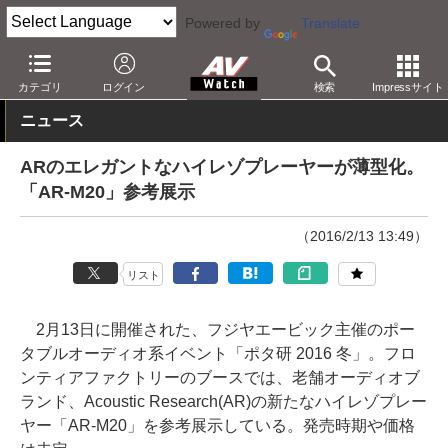
Powered by
Translate
AV Watch
製品
ポータブルオーディオ
その他
カテゴリ
ログイン
検索
Impressサイト
ニュース
ARのエレガントなハイレゾプレーヤーが薄型化。
「AR-M20」参考展示
（2016/2/13 13:49）
リスト
2月13日に開催された、フジヤエービック主催のポー
タブルオーディオ系イベント「ポタ研 2016 冬」。フロ
ンティアファクトリーのブースでは、老舗オーディオブ
ランド、Acoustic Research(AR)の新たなハイレゾプレー
ヤー「AR-M20」を参考展示している。発売時期や価格