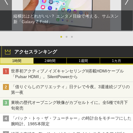
縦横比はどれがいい？ エンタメ目線で考える、サムスン
新「Galaxy Z Fold」
●
●
●
アクセスランキング
1時間
24時間
1週間
1カ月
世界初アクティブノイズキャンセリングII搭載HDMIケーブル
「Pulsar HDMI」。SilentPowerから
「借りぐらしのアリエッティ」日テレで今夜。3週連続ジブリの
第一夜
東映の歴代オープニング映像がカプセルトイに。全5種で8月下
旬発売
「バック・トゥ・ザ・フューチャー」の時計台をモチーフにした
腕時計。1985本限定