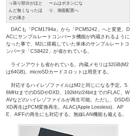
っ張り部分がほと
ームはボタンにな
んど無くなったほ
り、側面配置へ
どの薄さ
DACも「PCM1794a」から「PCM5242」へと変更。D
ACにサンプルレートコンバータ機能が内蔵されるように
なった事で、M2に搭載していた単体のサンプルレートコ
ンバータ「CS8422」が省かれている。
ラインアウトも省かれている。内蔵メモリは32GB(M2
は64GB)。microSDカードスロットは用意する。
対応するハイレゾファイルはM2と同じになる予定。5.
6MHzまでのDSDやDXD、192kHz/24bitまでのFLAC、W
AVなどのハイレゾファイルが再生可能。ただし、DSD/D
XD再生はPCM変換再生。ALAC(Apple Lossless)、AP
E、AIFFの再生にも対応する。無線LAN機能も備える。