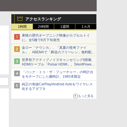
アクセスランキング
1時間
24時間
1週間
1カ月
東映の歴代オープニング映像がカプセルトイ
に。全5種で8月下旬発売
金ロー「ナウシカ」、「真夏の怪奇ファイ
ル」、ABEMAで「葬送のフリーレン」無料配信
など。夏の特番・配信情報
世界初アクティブノイズキャンセリングII搭載
HDMIケーブル「Pulsar HDMI」。SilentPower
から
「バック・トゥ・ザ・フューチャー」の時計台
をモチーフにした腕時計。1985本限定
純正の有線CarPlay/Android Autoをワイヤレス
化するアダプタ
もっと見る
日