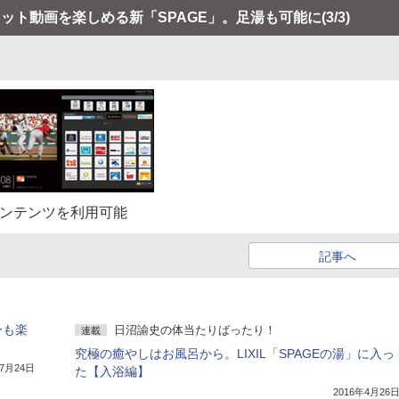
とネット動画を楽しめる新「SPAGE」。足湯も可能に
(3/3)
トコンテンツを利用可能
記事へ
ーも楽
日沼諭史の体当たりばったり！
連載
究極の癒やしはお風呂から。LIXIL「SPAGEの湯」に入っ
年7月24日
た【入浴編】
2016年4月26