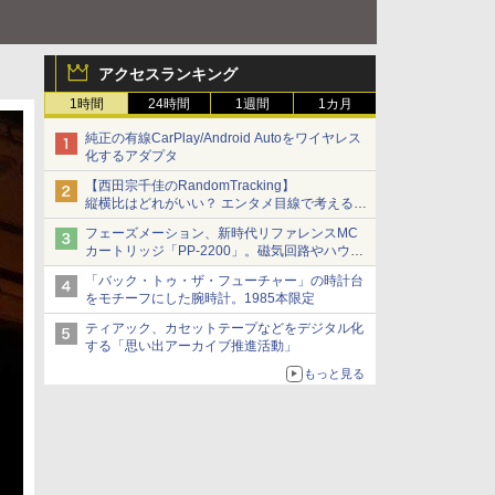
アクセスランキング
1時間
24時間
1週間
1カ月
純正の有線CarPlay/Android Autoをワイヤレス
化するアダプタ
【西田宗千佳のRandomTracking】
縦横比はどれがいい？ エンタメ目線で考える、
サムスン新「Galaxy Z Fold」
フェーズメーション、新時代リファレンスMC
カートリッジ「PP-2200」。磁気回路やハウジ
ングを根本から見直し
「バック・トゥ・ザ・フューチャー」の時計台
をモチーフにした腕時計。1985本限定
ティアック、カセットテープなどをデジタル化
する「思い出アーカイブ推進活動」
もっと見る