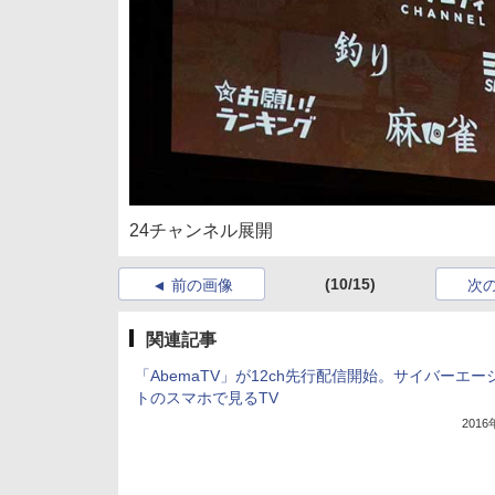
24チャンネル展開
(10/15)
前の画像
次
関連記事
「AbemaTV」が12ch先行配信開始。サイバーエー
トのスマホで見るTV
201