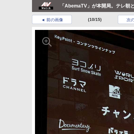
「AbemaTV」が本開局。テレ
(10/15)
前の画像
次