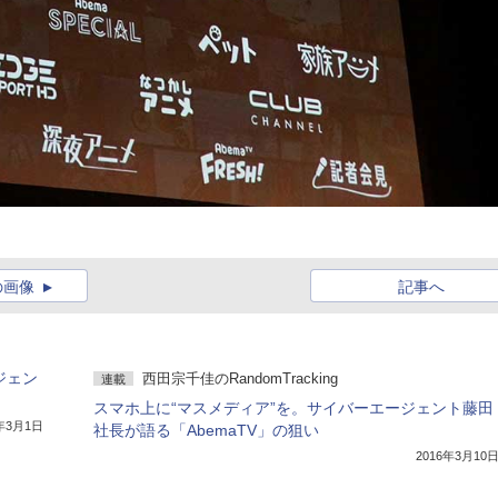
の画像
記事へ
ジェン
西田宗千佳のRandomTracking
連載
スマホ上に“マスメディア”を。サイバーエージェント藤田
6年3月1日
社長が語る「AbemaTV」の狙い
2016年3月10