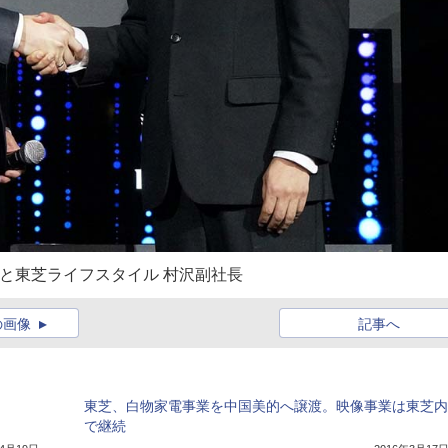
(左)と東芝ライフスタイル 村沢副社長
の画像
記事へ
東芝、白物家電事業を中国美的へ譲渡。映像事業は東芝内
で継続