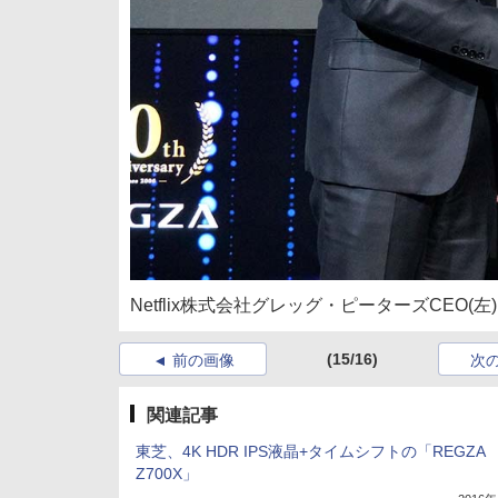
Netflix株式会社グレッグ・ピーターズCEO
(15/16)
前の画像
次
関連記事
東芝、4K HDR IPS液晶+タイムシフトの「REGZA
Z700X」