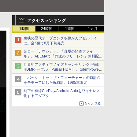
アクセスランキング
1時間
24時間
1週間
1カ月
東映の歴代オープニング映像がカプセルトイ
に。全5種で8月下旬発売
金ロー「ナウシカ」、「真夏の怪奇ファイ
ル」、ABEMAで「葬送のフリーレン」無料配信
など。夏の特番・配信情報
世界初アクティブノイズキャンセリングII搭載
HDMIケーブル「Pulsar HDMI」。SilentPower
から
「バック・トゥ・ザ・フューチャー」の時計台
をモチーフにした腕時計。1985本限定
純正の有線CarPlay/Android Autoをワイヤレス
化するアダプタ
もっと見る