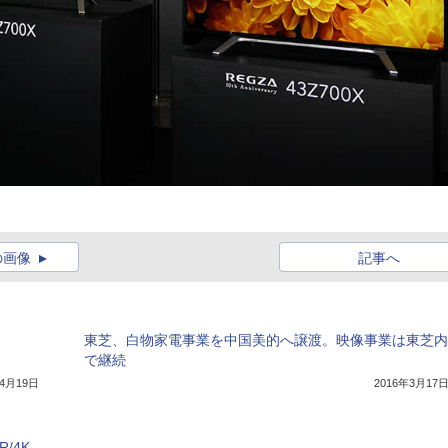
の画像
記事へ
東芝、白物家電事業を中国美的へ譲渡。映像事業は東芝内
で継続
年4月19日
2016年3月17
/4K