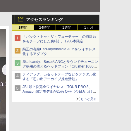
アクセスランキング
1時間
24時間
1週間
1カ月
「バック・トゥ・ザ・フューチャー」の時計台
をモチーフにした腕時計。1985本限定
純正の有線CarPlay/Android Autoをワイヤレス
化するアダプタ
Skullcandy、BoseのANCとサウンドチューニン
グ採用の震えるヘッドフォン「Crusher 1080
ANC」
ティアック、カセットテープなどをデジタル化
する「思い出アーカイブ推進活動」
JBL最上位完全ワイヤレス「TOUR PRO 3」、
Amazon限定モデルが25% OFF【今日みつけた
お買い得品】
もっと見る