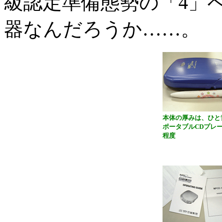
級認定準備態勢の「4」
器なんだろうか……。
本体の厚みは、ひと
ポータブルCDプレ
程度