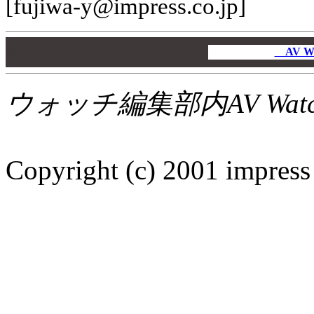
[fujiwa-y@impress.co.jp]
00
00
AV W
00
ウォッチ編集部内AV Wat
Copyright (c) 2001 impress 