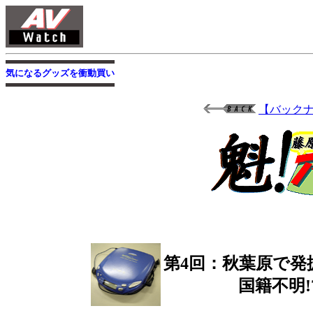
気になるグッズを衝動買い
【バック
第4回：秋葉原で発
国籍不明!