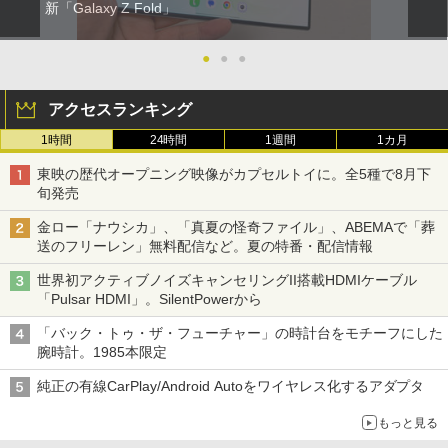
新「Galaxy Z Fold」
●
●
●
アクセスランキング
1時間
24時間
1週間
1カ月
東映の歴代オープニング映像がカプセルトイに。全5種で8月下
旬発売
金ロー「ナウシカ」、「真夏の怪奇ファイル」、ABEMAで「葬
送のフリーレン」無料配信など。夏の特番・配信情報
世界初アクティブノイズキャンセリングII搭載HDMIケーブル
「Pulsar HDMI」。SilentPowerから
「バック・トゥ・ザ・フューチャー」の時計台をモチーフにした
腕時計。1985本限定
純正の有線CarPlay/Android Autoをワイヤレス化するアダプタ
もっと見る