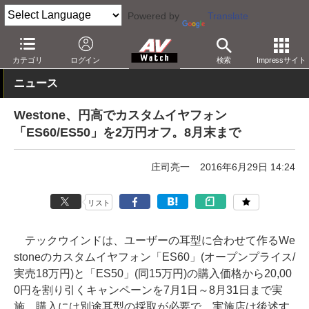
Powered by
Translate
AV Watch
製品
ヘッドフォン
Westone
カテゴリ
ログイン
検索
Impressサイト
ニュース
Westone、円高でカスタムイヤフォン
「ES60/ES50」を2万円オフ。8月末まで
庄司亮一
2016年6月29日 14:24
リスト
テックウインドは、ユーザーの耳型に合わせて作るWe
stoneのカスタムイヤフォン「ES60」(オープンプライス/
実売18万円)と「ES50」(同15万円)の購入価格から20,00
0円を割り引くキャンペーンを7月1日～8月31日まで実
施。購入には別途耳型の採取が必要で、実施店は後述す