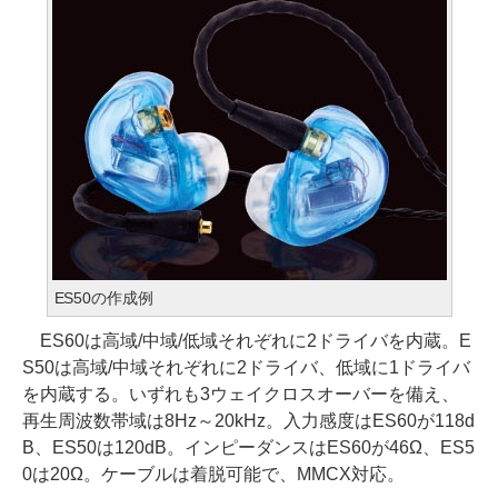
ES50の作成例
ES60は高域/中域/低域それぞれに2ドライバを内蔵。E
S50は高域/中域それぞれに2ドライバ、低域に1ドライバ
を内蔵する。いずれも3ウェイクロスオーバーを備え、
再生周波数帯域は8Hz～20kHz。入力感度はES60が118d
B、ES50は120dB。インピーダンスはES60が46Ω、ES5
0は20Ω。ケーブルは着脱可能で、MMCX対応。