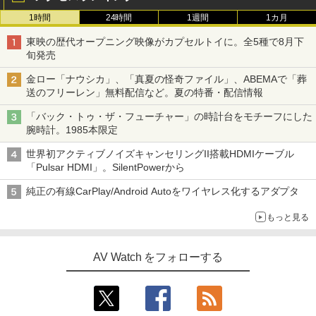
1時間
24時間
1週間
1カ月
東映の歴代オープニング映像がカプセルトイに。全5種で8月下
旬発売
金ロー「ナウシカ」、「真夏の怪奇ファイル」、ABEMAで「葬
送のフリーレン」無料配信など。夏の特番・配信情報
「バック・トゥ・ザ・フューチャー」の時計台をモチーフにした
腕時計。1985本限定
世界初アクティブノイズキャンセリングII搭載HDMIケーブル
「Pulsar HDMI」。SilentPowerから
純正の有線CarPlay/Android Autoをワイヤレス化するアダプタ
もっと見る
AV Watch をフォローする