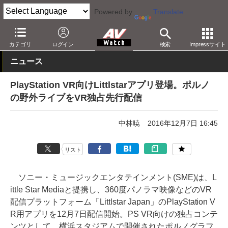
Powered by
Translate
AV Watch
製品
HMD/スマートグラス
PlayStation VR
カテゴリ
ログイン
検索
Impressサイト
ニュース
PlayStation VR向けLittlstarアプリ登場。ポルノ
の野外ライブをVR独占先行配信
中林暁
2016年12月7日 16:45
リスト
ソニー・ミュージックエンタテインメント(SME)は、L
ittle Star Mediaと提携し、360度パノラマ映像などのVR
配信プラットフォーム「Littlstar Japan」のPlayStation V
R用アプリを12月7日配信開始。PS VR向けの独占コンテ
ンツとして、横浜スタジアムで開催されたポルノグラフ