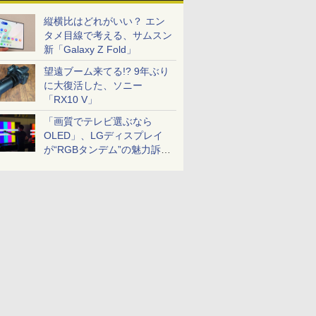
縦横比はどれがいい？ エン
タメ目線で考える、サムスン
新「Galaxy Z Fold」
望遠ブーム来てる!? 9年ぶり
に大復活した、ソニー
「RX10 V」
「画質でテレビ選ぶなら
OLED」、LGディスプレイ
が“RGBタンデム”の魅力訴
求。液晶とのガチ比較も