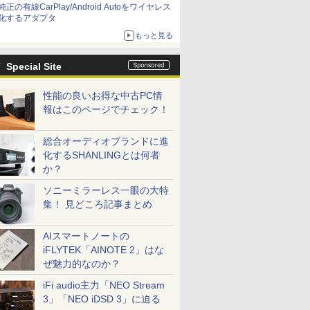
純正の有線CarPlay/Android Autoをワイヤレス
化するアダプタ
もっと見る
Special Site
性能の良いお得な中古PC情
報はこのページでチェック！
総合オーディオブランドに進
化するSHANLINGとは何者
か？
ソニーミラーレス一眼の大特
集！ 見どころ記事まとめ
AIスマートノートの
iFLYTEK「AINOTE 2」はな
ぜ魅力的なのか？
iFi audio主力「NEO Stream
3」「NEO iDSD 3」に迫る