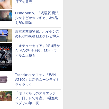
月下旬発売
Prime Video、「劇場版 魔法
少女まどか☆マギカ」3作品
を配信開始
東京国立博物館がハイセンス
の100型RGB LEDテレビ導入
「オデュッセイア」9月4日か
らIMAX先行上映。35mmフ
ィルム上映も
Technicsイヤフォン「EAH-
AZ100」に新色ムーンライト
ライラック
「借りぐらしのアリエッテ
ィ」日テレで今夜。3週連続
ジブリの第一夜