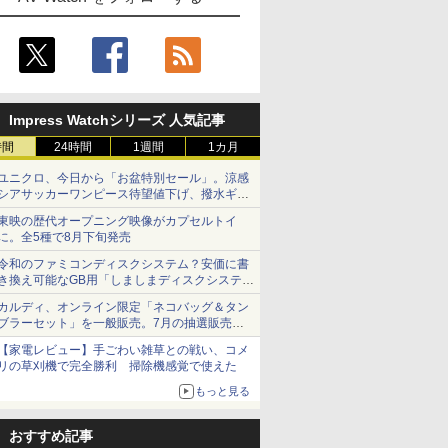
Impress Watchシリーズ 人気記事
時間
24時間
1週間
1カ月
ユニクロ、今日から「お盆特別セール」。涼感
シアサッカーワンピース待望値下げ、撥水ギア
ショーツは1990円に
東映の歴代オープニング映像がカプセルトイ
に。全5種で8月下旬発売
令和のファミコンディスクシステム？安価に書
き換え可能なGB用「しましまディスクシステ
ム」
カルディ、オンライン限定「ネコバッグ＆タン
ブラーセット」を一般販売。7月の抽選販売の
当選無効分
【家電レビュー】手ごわい雑草との戦い、コメ
リの草刈機で完全勝利 掃除機感覚で使えた
もっと見る
おすすめ記事