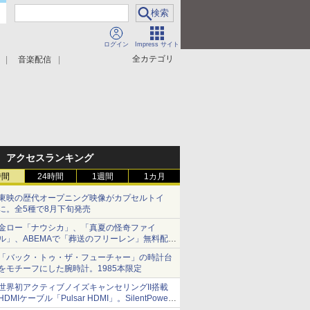
ログイン
Impress サイト
全カテゴリ
音楽配信
アクセスランキング
時間
24時間
1週間
1カ月
東映の歴代オープニング映像がカプセルトイ
に。全5種で8月下旬発売
金ロー「ナウシカ」、「真夏の怪奇ファイ
ル」、ABEMAで「葬送のフリーレン」無料配信
など。夏の特番・配信情報
「バック・トゥ・ザ・フューチャー」の時計台
をモチーフにした腕時計。1985本限定
世界初アクティブノイズキャンセリングII搭載
HDMIケーブル「Pulsar HDMI」。SilentPower
から