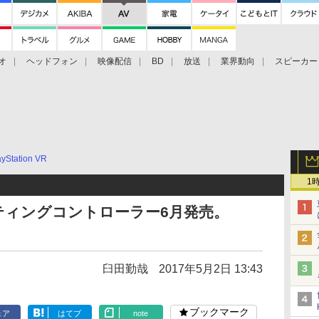
オ
ヘッドフォン
映像配信
BD
放送
業界動向
スピーカー
ェクタ
PS4
BDプレーヤー
映像配信
BD
ayStation VR
1
Rシューティングコントローラー6月発売。
臼田勤哉
2017年5月2日 13:43
ブックマーク
ェア
はてブ
note