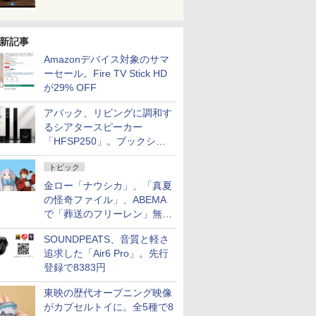
新記事
Amazonデバイス対象のサマ
ーセール。Fire TV Stick HD
が29% OFF
アバック、リビングに調和す
るシアタースピーカー
「HFSP250」。ブックシェ
ルフはペア3万円以下
トピック
金ロー「ナウシカ」、「真夏
の怪奇ファイル」、ABEMA
で「葬送のフリーレン」無料
配信など。夏の特番・配信情
SOUNDPEATS、音質と軽さ
報
追求した「Air6 Pro」。先行
登録で8383円
東映の歴代オープニング映像
がカプセルトイに。全5種で8