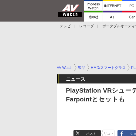
テレビ
レコーダ
ポータブルオーディ
スマートスピーカー
デジカメ
プロジ
AV Watch
製品
HMD/スマートグラス
Pl
ニュース
PlayStation V
Farpointとセットも
ポスト
リスト
シ