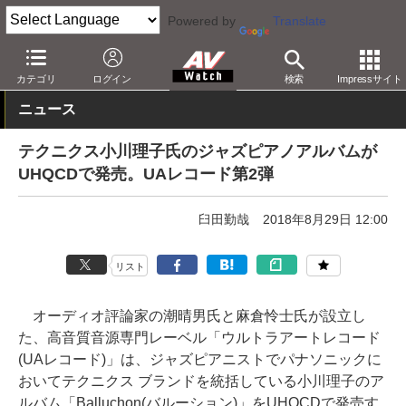
Powered by
Translate
AV Watch
コンテンツ・サービス
CD/SACD/アナログ
カテゴリ
ログイン
検索
Impressサイト
ニュース
テクニクス小川理子氏のジャズピアノアルバムが
UHQCDで発売。UAレコード第2弾
臼田勤哉
2018年8月29日 12:00
リスト
オーディオ評論家の潮晴男氏と麻倉怜士氏が設立し
た、高音質音源専門レーベル「ウルトラアートレコード
(UAレコード)」は、ジャズピアニストでパナソニックに
おいてテクニクス ブランドを統括している小川理子のア
ルバム「Balluchon(バルーション)」をUHQCDで発売す