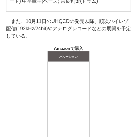
ート) 中平薫平(ベース) 吉良創太(ドラム)
また、10月11日のUHQCDの発売以降、順次ハイレゾ
配信(192kHz/24bit)やアナログレコードなどの展開を予定
している。
Amazonで購入
バルーション