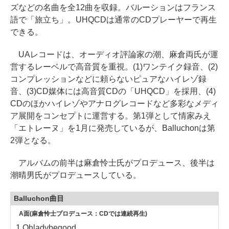
ズなどの名曲を全12曲を収録。バルーションはフランス
語で「旅立ち」。UHQCDは通常のCDプレーヤーで再生
できる。
UAレコードは、オーディオ評論家の潮、麻倉両氏が運
営するレーベルで高音質を重視。(1)ワンテイク録音、(2)
コンプレッションなどに頼らないピュアなハイレゾ録
音、(3)CD媒体には高音質CDの「UHQCD」を採用、(4)
CDのほかハイレゾやアナログレコードなど多彩なメディ
ア展開をコンセプトに運営する。第1弾として情家みえ
「エトレーヌ」を1月に発売しているが、Balluchonは第
2弾となる。
アルバムの前半は麻倉怜士氏がプロデュース、後半は
潮晴男氏がプロデュースしている。
Balluchon曲目
A面(麻倉怜士プロデュース：CDでは連続再生)
1.Ohladybegood