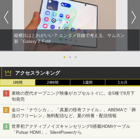
縦横比はどれがいい？ エンタメ目線で考える、サムスン
新「Galaxy Z Fold」
●
●
●
アクセスランキング
1時間
24時間
1週間
1カ月
東映の歴代オープニング映像がカプセルトイに。全5種で8月下
旬発売
金ロー「ナウシカ」、「真夏の怪奇ファイル」、ABEMAで「葬
送のフリーレン」無料配信など。夏の特番・配信情報
世界初アクティブノイズキャンセリングII搭載HDMIケーブル
「Pulsar HDMI」。SilentPowerから