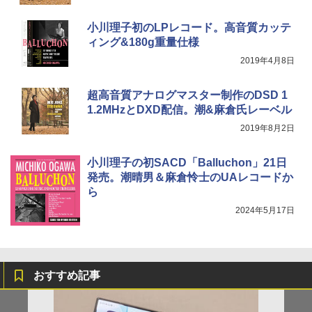
小川理子初のLPレコード。高音質カッテ
ィング&180g重量仕様
2019年4月8日
超高音質アナログマスター制作のDSD 1
1.2MHzとDXD配信。潮&麻倉氏レーベル
2019年8月2日
小川理子の初SACD「Balluchon」21日
発売。潮晴男＆麻倉怜士のUAレコードか
ら
2024年5月17日
おすすめ記事