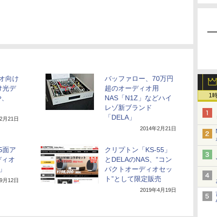
ィオ向け
バッファロー、70万円
け光デ
超のオーディオ用
1
や、
NAS「N1Z」などハイ
レゾ新ブランド
「DELA」
年2月21日
2014年2月21日
5面ア
クリプトン「KS-55」
ディオ
とDELAのNAS、“コン
0」
パクトオーディオセッ
ト”として限定販売
年9月12日
2019年4月19日