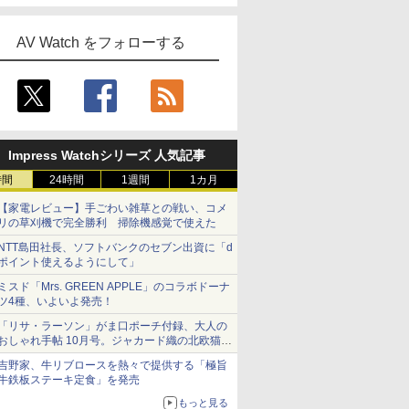
AV Watch をフォローする
Impress Watchシリーズ 人気記事
時間
24時間
1週間
1カ月
【家電レビュー】手ごわい雑草との戦い、コメ
リの草刈機で完全勝利 掃除機感覚で使えた
NTT島田社長、ソフトバンクのセブン出資に「d
ポイント使えるようにして」
ミスド「Mrs. GREEN APPLE」のコラボドーナ
ツ4種、いよいよ発売！
「リサ・ラーソン」がま口ポーチ付録、大人の
おしゃれ手帖 10月号。ジャカード織の北欧猫デ
ザイン
吉野家、牛リブロースを熱々で提供する「極旨
牛鉄板ステーキ定食」を発売
もっと見る