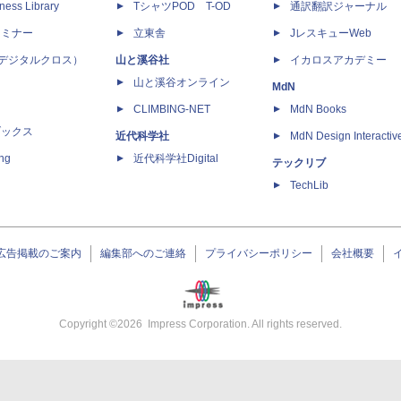
ness Library
TシャツPOD T-OD
通訳翻訳ジャーナル
セミナー
立東舎
JレスキューWeb
 X（デジタルクロス）
山と溪谷社
イカロスアカデミー
山と溪谷オンライン
MdN
CLIMBING-NET
MdN Books
ブックス
近代科学社
MdN Design Interactiv
ing
近代科学社Digital
テックリブ
TechLib
広告掲載のご案内
編集部へのご連絡
プライバシーポリシー
会社概要
Copyright ©
2026
Impress Corporation. All rights reserved.