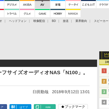
オ
ヘッドフォン
映像配信
BD
放送
業界動向
スピーカー
ェクタ
PS4
BDプレーヤー
映像配信
BD
1
ハーフサイズオーディオNAS「N100」。
臼田勤哉
2018年9月12日 13:01
ブックマーク
ェア
はてブ
note