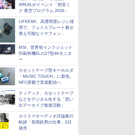
XREALがイベント「初音ミ
ク 夜空プログラム 2026」
LIFEEAR、高透明度レジン採
用で、フェイスプレート着せ
替え可能なイヤフォン
「Nova Shell」
MSI、世界初インクジェット
印刷有機ELの27型4Kモニタ
ー
カセットテープ型キーホルダ
「MUSIC TOUCH」に新色。
NFC搭載で音楽配信へ
ティアック、カセットテープ
などをデジタル化する「思い
出アーカイブ推進活動」
カリスマオーディオ評論家の
軌跡「長岡鉄男の仕事」5日
発売