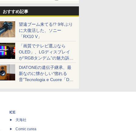
おすすめ記事
望遠ブーム来てる!? 9年ぶり
に大復活した、ソニー
「RX10 V」
「画質でテレビ選ぶなら
OLED」、LGディスプレイ
が“RGBタンデム”の魅力訴
求。液晶とのガチ比較も
DIATONEの遺伝子継承、最
新なのに懐かしい“惚れる
音”Tecnologia e Cuore「DS-
TC52B」を聴く
ICE
天海社
ス
Comic curea