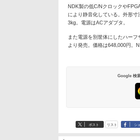
NDK製の低C/NクロックやF
により静音化している。外形寸法は2
3kg。電源はACアダプタ。
また電源を別筐体にしたハーフサ
より発売。価格は648,000円
Google
ポスト
リスト
シ