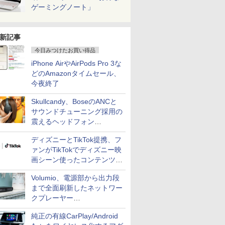
ゲーミングノート」
新記事
今日みつけたお買い得品
iPhone AirやAirPods Pro 3な
どのAmazonタイムセール、
今夜終了
Skullcandy、BoseのANCと
サウンドチューニング採用の
震えるヘッドフォン
「Crusher 1080 ANC」
ディズニーとTikTok提携、フ
ァンがTikTokでディズニー映
画シーン使ったコンテンツ制
作、Disney+にも配信
Volumio、電源部から出力段
まで全面刷新したネットワー
クプレーヤー
「Primo（2026）」
純正の有線CarPlay/Android