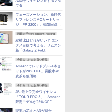
Autoをワイヤレス化するアダ
プタ
フェーズメーション、新時代
リファレンスMCカートリッ
ジ「PP-2200」。磁気回路や
ハウジングを根本から見直し
西田宗千佳のRandomTracking
縦横比はどれがいい？ エン
タメ目線で考える、サムスン
新「Galaxy Z Fold」
今日みつけたお買い得品
Amazonでレッドブル24本セ
ットが20% OFF。炭酸水や
麦茶も低価格
今日みつけたお買い得品
JBL最上位完全ワイヤレス
「TOUR PRO 3」、Amazon
限定モデルが25% OFF
現実の花火とARが融合、