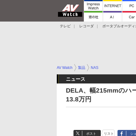
テレビ
レコーダ
ポータブルオーディ
スマートスピーカー
デジカメ
プロジ
AV Watch
製品
NAS
ニュース
DELA、幅215mmの
13.8万円
ポスト
リスト
シ