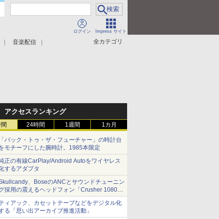
ログイン
Impress サイト
全カテゴリ
音楽配信
アクセスランキング
時間
24時間
1週間
1カ月
「バック・トゥ・ザ・フューチャー」の時計台
をモチーフにした腕時計。1985本限定
純正の有線CarPlay/Android Autoをワイヤレス
化するアダプタ
Skullcandy、BoseのANCとサウンドチューニン
グ採用の震えるヘッドフォン「Crusher 1080
ANC」
ティアック、カセットテープなどをデジタル化
する「思い出アーカイブ推進活動」