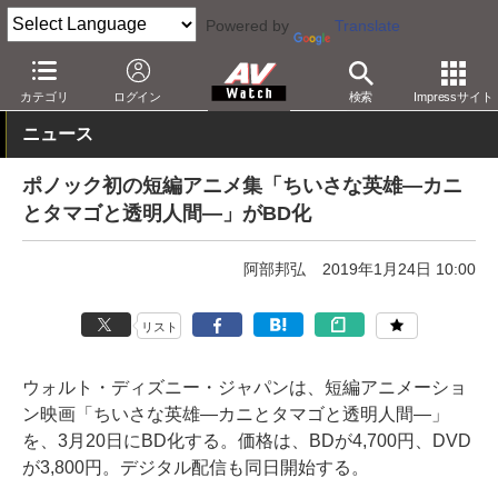
Powered by
Translate
AV Watch
コンテンツ・サービス
BD/DVD
カテゴリ
ログイン
検索
Impressサイト
ニュース
ポノック初の短編アニメ集「ちいさな英雄―カニ
とタマゴと透明人間―」がBD化
阿部邦弘
2019年1月24日 10:00
リスト
ウォルト・ディズニー・ジャパンは、短編アニメーショ
ン映画「ちいさな英雄―カニとタマゴと透明人間―」
を、3月20日にBD化する。価格は、BDが4,700円、DVD
が3,800円。デジタル配信も同日開始する。