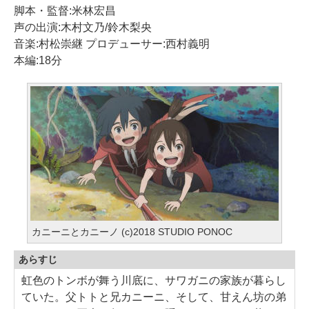
脚本・監督:米林宏昌
声の出演:木村文乃/鈴木梨央
音楽:村松崇継 プロデューサー:西村義明
本編:18分
カニーニとカニーノ (c)2018 STUDIO PONOC
あらすじ
虹色のトンボが舞う川底に、サワガニの家族が暮らし
ていた。父トトと兄カニーニ、そして、甘えん坊の弟