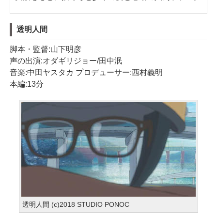
透明人間
脚本・監督:山下明彦
声の出演:オダギリジョー/田中泯
音楽:中田ヤスタカ プロデューサー:西村義明
本編:13分
透明人間 (c)2018 STUDIO PONOC