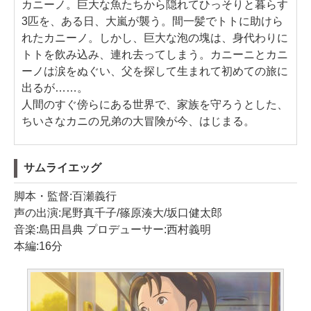
カニーノ。巨大な魚たちから隠れてひっそりと暮らす
3匹を、ある日、大嵐が襲う。間一髪でトトに助けら
れたカニーノ。しかし、巨大な泡の塊は、身代わりに
トトを飲み込み、連れ去ってしまう。カニーニとカニ
ーノは涙をぬぐい、父を探して生まれて初めての旅に
出るが……。
人間のすぐ傍らにある世界で、家族を守ろうとした、
ちいさなカニの兄弟の大冒険が今、はじまる。
サムライエッグ
脚本・監督:百瀬義行
声の出演:尾野真千子/篠原湊大/坂口健太郎
音楽:島田昌典 プロデューサー:西村義明
本編:16分