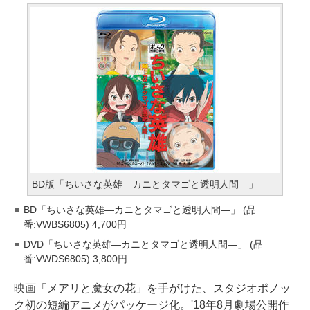
BD版「ちいさな英雄―カニとタマゴと透明人間―」
BD「ちいさな英雄―カニとタマゴと透明人間―」 (品
番:VWBS6805) 4,700円
DVD「ちいさな英雄―カニとタマゴと透明人間―」 (品
番:VWDS6805) 3,800円
映画「メアリと魔女の花」を手がけた、スタジオポノッ
ク初の短編アニメがパッケージ化。'18年8月劇場公開作