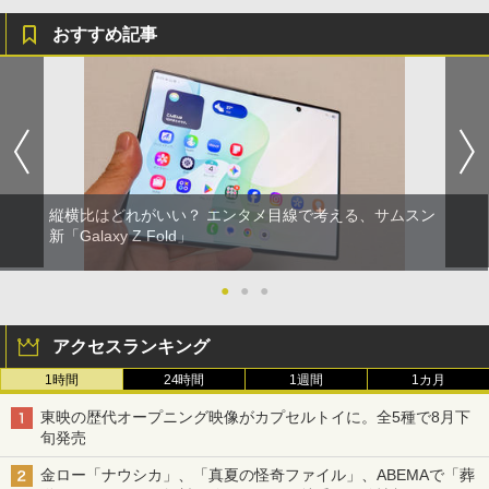
おすすめ記事
縦横比はどれがいい？ エンタメ目線で考える、サムスン
新「Galaxy Z Fold」
●
●
●
アクセスランキング
1時間
24時間
1週間
1カ月
東映の歴代オープニング映像がカプセルトイに。全5種で8月下
旬発売
金ロー「ナウシカ」、「真夏の怪奇ファイル」、ABEMAで「葬