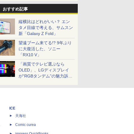
おすすめ記事
縦横比はどれがいい？ エン
タメ目線で考える、サムスン
新「Galaxy Z Fold」
望遠ブーム来てる!? 9年ぶり
に大復活した、ソニー
「RX10 V」
「画質でテレビ選ぶなら
OLED」、LGディスプレイ
が“RGBタンデム”の魅力訴
求。液晶とのガチ比較も
ICE
天海社
ス
Comic curea
impress QuickBooks