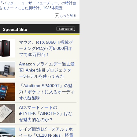
「バック・トゥ・ザ・フューチャー」の時計台
をモチーフにした腕時計。1985本限定
もっと見る
Special Site
マウス、RTX 5060 Ti搭載ゲ
ーミングPCが7万5,000円オ
フで30万円台！
Amazon プライムデー過去最
安! Anker注目プロジェクタ
ー3モデルを使ってみた
「A&ultima SP4000T」の魅
力！ポケットに入るオーディ
オの醍醐味
AIスマートノートの
iFLYTEK「AINOTE 2」はな
ぜ魅力的なのか？
レイズ鍛造1ピースアルミホ
イール「CE28 N-plus」軽量