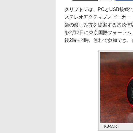
クリプトンは、PCとUSB接続で
ステレオアクティブスピーカー「K
楽の楽しみ方を提案する試聴体験会「KRI
を2月2日に東京国際フォーラム
後2時～4時。無料で参加でき、
「KS-55R」