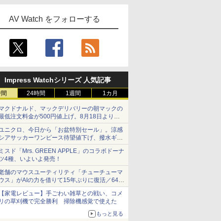
AV Watch をフォローする
Impress Watchシリーズ 人気記事
時間
24時間
1週間
1カ月
マクドナルド、マックデリバリーの朝マックの
最低注文料金が500円値上げ。8月18日より
1,500円から受付
ユニクロ、今日から「お盆特別セール」。涼感
シアサッカーワンピース待望値下げ、撥水ギア
ショーツは1990円に
ミスド「Mrs. GREEN APPLE」のコラボドーナ
ツ4種、いよいよ発売！
老舗のマウスユーティリティ「チューチューマ
ウス」がAIの力を借りて15年ぶりに復活／64bit
化、Windows 10/11、「Chrome」も走り回
【家電レビュー】手ごわい雑草との戦い、コメ
る。復活記念で2026年末まで500円
リの草刈機で完全勝利 掃除機感覚で使えた
もっと見る