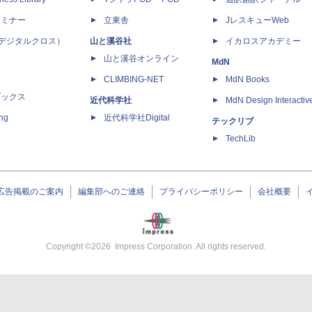
セミナー
立東舎
JレスキューWeb
 X（デジタルクロス）
山と溪谷社
イカロスアカデミー
山と溪谷オンライン
MdN
CLIMBING-NET
MdN Books
ブックス
近代科学社
MdN Design Interactiv
ing
近代科学社Digital
テックリブ
TechLib
広告掲載のご案内
編集部へのご連絡
プライバシーポリシー
会社概要
Copyright ©
2026
Impress Corporation. All rights reserved.