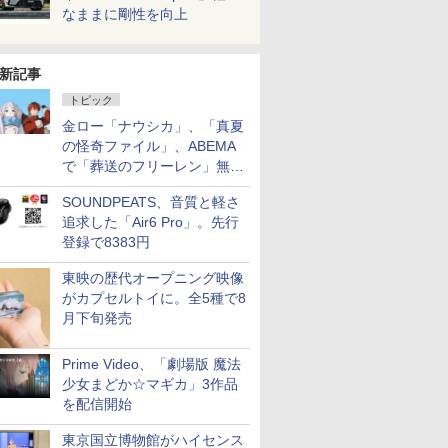
なままに剛性を向上
新記事
トピック
金ロー「ナウシカ」、「真夏
の怪奇ファイル」、ABEMA
で「葬送のフリーレン」無料
配信など。夏の特番・配信情
SOUNDPEATS、音質と軽さ
報
追求した「Air6 Pro」。先行
登録で8383円
東映の歴代オープニング映像
がカプセルトイに。全5種で8
月下旬発売
Prime Video、「劇場版 魔法
少女まどか☆マギカ」3作品
を配信開始
東京国立博物館がハイセンス