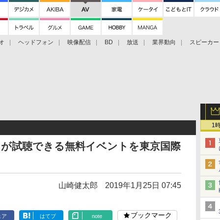
オ
ヘッドフォン
映像配信
BD
放送
業界動向
スピーカー
ェクタ
PS4
BDプレーヤー
映像配信
BD
1
5」が試聴できる無料イベントを東京国際
山崎健太郎
2019年1月25日 07:45
ブックマーク
ェア
はてブ
note