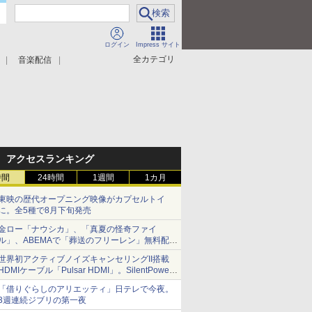
ログイン
Impress サイト
全カテゴリ
音楽配信
アクセスランキング
時間
24時間
1週間
1カ月
東映の歴代オープニング映像がカプセルトイ
に。全5種で8月下旬発売
金ロー「ナウシカ」、「真夏の怪奇ファイ
ル」、ABEMAで「葬送のフリーレン」無料配信
など。夏の特番・配信情報
世界初アクティブノイズキャンセリングII搭載
HDMIケーブル「Pulsar HDMI」。SilentPower
から
「借りぐらしのアリエッティ」日テレで今夜。
3週連続ジブリの第一夜