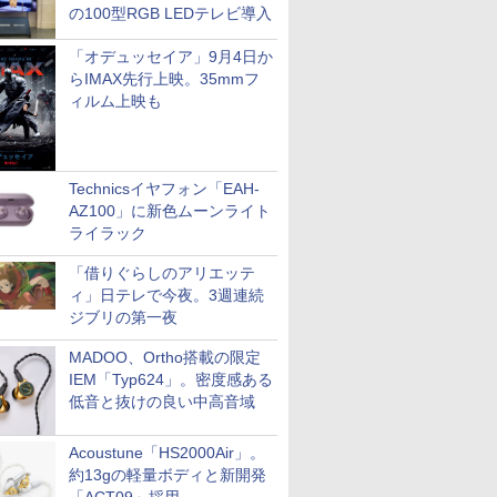
の100型RGB LEDテレビ導入
「オデュッセイア」9月4日か
らIMAX先行上映。35mmフ
ィルム上映も
Technicsイヤフォン「EAH-
AZ100」に新色ムーンライト
ライラック
「借りぐらしのアリエッテ
ィ」日テレで今夜。3週連続
ジブリの第一夜
MADOO、Ortho搭載の限定
IEM「Typ624」。密度感ある
低音と抜けの良い中高音域
Acoustune「HS2000Air」。
約13gの軽量ボディと新開発