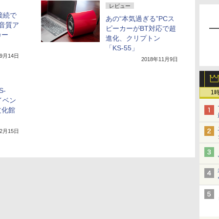
レビュー
/光接続で
あの“本気過ぎる”PCス
音質ア
ピーカーがBT対応で超
カー
進化、クリプトン
「KS-55」
年9月14日
2018年11月9日
-
1
イベン
文化館
年2月15日