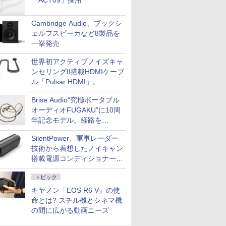
「ACT09」採用
Cambridge Audio、ブックシ
ェルフスピーカなど8製品を
一挙発売
世界初アクティブノイズキャ
ンセリングII搭載HDMIケーブ
ル「Pulsar HDMI」。
SilentPowerから
Brise Audio“究極ポータブル
オーディオFUGAKU”に10周
年記念モデル。経路を
NISHIKIで統一。400万円
SilentPower、軍事レーダー
技術から着想したノイキャン
搭載電源コンディショナー
「AC iPurifier2」
トピック
キヤノン「EOS R6 V」の使
命とは? スチル機とシネマ機
の間に広がる動画ニーズ