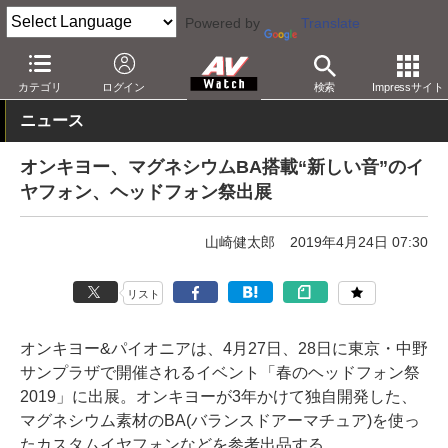
Powered by
Translate
AV Watch
製品
ヘッドフォン
パイオニア
カテゴリ
ログイン
検索
Impressサイト
ニュース
オンキヨー、マグネシウムBA搭載“新しい音”のイ
ヤフォン、ヘッドフォン祭出展
山崎健太郎
2019年4月24日 07:30
リスト
オンキヨー&パイオニアは、4月27日、28日に東京・中野
サンプラザで開催されるイベント「春のヘッドフォン祭
2019」に出展。オンキヨーが3年かけて独自開発した、
マグネシウム素材のBA(バランスドアーマチュア)を使っ
たカスタムイヤフォンなどを参考出品する。