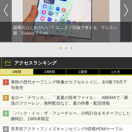
縦横比はどれがいい？ エンタメ目線で考える、サムスン
新「Galaxy Z Fold」
●
●
●
アクセスランキング
1時間
24時間
1週間
1カ月
東映の歴代オープニング映像がカプセルトイに。全5種で8月下
旬発売
金ロー「ナウシカ」、「真夏の怪奇ファイル」、ABEMAで「葬
送のフリーレン」無料配信など。夏の特番・配信情報
「バック・トゥ・ザ・フューチャー」の時計台をモチーフにした
腕時計。1985本限定
世界初アクティブノイズキャンセリングII搭載HDMIケーブル