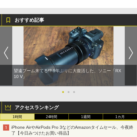
おすすめ記事
望遠ブーム来てる!? 9年ぶりに大復活した、ソニー「RX
10 V」
●
●
●
アクセスランキング
1時間
24時間
1週間
1カ月
iPhone AirやAirPods Pro 3などのAmazonタイムセール、今夜終
了【今日みつけたお買い得品】