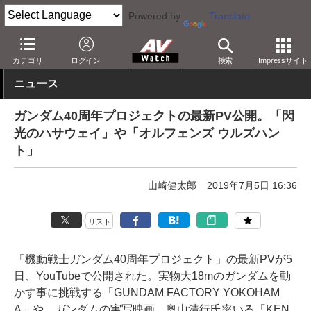
Powered by
Translate
AV Watch
コンテンツ・サービス
映画
映画作品
カテゴリ
ログイン
検索
Impressサイト
ニュース
ガンダム40周年プロジェクトの最新PV公開。「閃
光のハサウェイ」や「オルフェンズ ウルズハン
ト」
山崎健太郎
2019年7月5日 16:36
リスト
「機動戦士ガンダム40周年プロジェクト」の最新PVが5
日、YouTubeで公開された。実物大18mのガンダムを動
かす事に挑戦する「GUNDAM FACTORY YOKOHAM
A」や、ガンダムの実写映画、奥山清行氏率いる「KEN