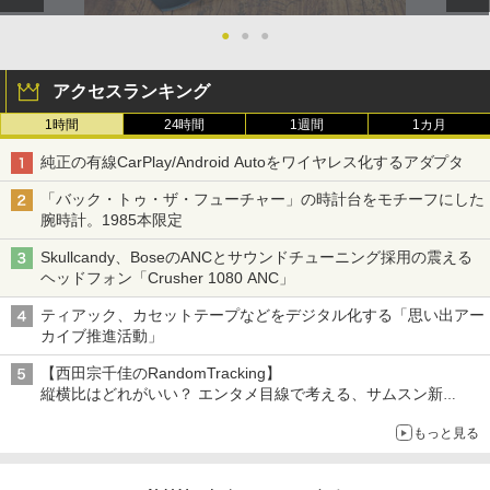
●
●
●
アクセスランキング
1時間
24時間
1週間
1カ月
純正の有線CarPlay/Android Autoをワイヤレス化するアダプタ
「バック・トゥ・ザ・フューチャー」の時計台をモチーフにした
腕時計。1985本限定
Skullcandy、BoseのANCとサウンドチューニング採用の震える
ヘッドフォン「Crusher 1080 ANC」
ティアック、カセットテープなどをデジタル化する「思い出アー
カイブ推進活動」
【西田宗千佳のRandomTracking】
縦横比はどれがいい？ エンタメ目線で考える、サムスン新
「Galaxy Z Fold」
もっと見る