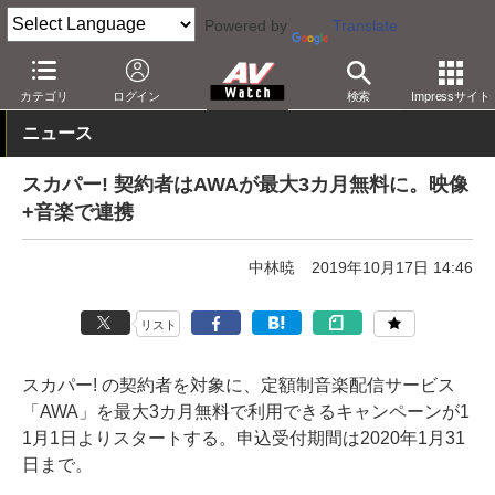
Powered by
Translate
AV Watch
コンテンツ・サービス
放送
スカパー
カテゴリ
ログイン
検索
Impressサイト
ニュース
スカパー! 契約者はAWAが最大3カ月無料に。映像
+音楽で連携
中林暁
2019年10月17日 14:46
リスト
スカパー! の契約者を対象に、定額制音楽配信サービス
「AWA」を最大3カ月無料で利用できるキャンペーンが1
1月1日よりスタートする。申込受付期間は2020年1月31
日まで。