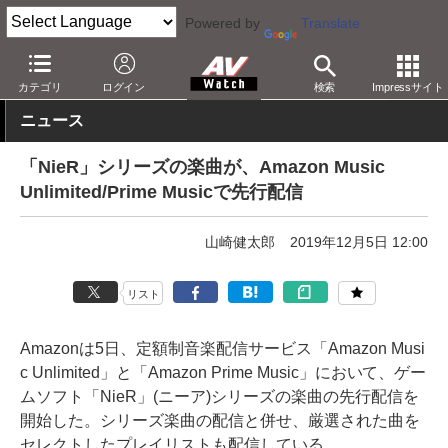
Powered by
Translate
AV Watch
コンテンツ・サービス
音楽配信
Amazon
カテゴリ
ログイン
検索
Impressサイト
ニュース
「NieR」シリーズの楽曲が、Amazon Music
Unlimited/Prime Musicで先行配信
山崎健太郎
2019年12月5日 12:00
リスト
Amazonは5日、定額制音楽配信サービス「Amazon Musi
c Unlimited」と「Amazon Prime Music」において、ゲー
ムソフト「NieR」(ニーア)シリーズの楽曲の先行配信を
開始した。シリーズ楽曲の配信と併せ、厳選された曲を
セレクトしたプレイリストも配信している。