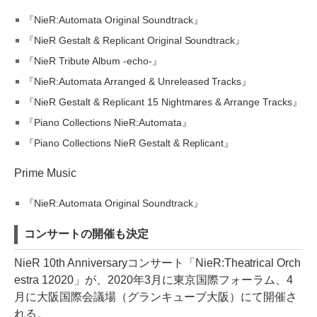
『NieR:Automata Original Soundtrack』
『NieR Gestalt & Replicant Original Soundtrack』
『NieR Tribute Album -echo-』
『NieR:Automata Arranged & Unreleased Tracks』
『NieR Gestalt & Replicant 15 Nightmares & Arrange Tracks』
『Piano Collections NieR:Automata』
『Piano Collections NieR Gestalt & Replicant』
Prime Music
『NieR:Automata Original Soundtrack』
コンサートの開催も決定
NieR 10th Anniversaryコンサート「NieR:Theatrical Orch
estra 12020」が、2020年3月に東京国際フォーラム、4
月に大阪国際会議場（グランキューブ大阪）にて開催さ
れる。