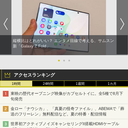
縦横比はどれがいい？ エンタメ目線で考える、サムスン
新「Galaxy Z Fold」
●
●
●
アクセスランキング
1時間
24時間
1週間
1カ月
東映の歴代オープニング映像がカプセルトイに。全5種で8月下
旬発売
金ロー「ナウシカ」、「真夏の怪奇ファイル」、ABEMAで「葬
送のフリーレン」無料配信など。夏の特番・配信情報
世界初アクティブノイズキャンセリングII搭載HDMIケーブル