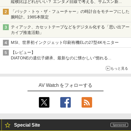
縦横比はどれがいい？ エンタメ目線で考える、サムスン新
「Galaxy Z Fold」
「バック・トゥ・ザ・フューチャー」の時計台をモチーフにした
腕時計。1985本限定
ティアック、カセットテープなどをデジタル化する「思い出アー
カイブ推進活動」
MSI、世界初インクジェット印刷有機ELの27型4Kモニター
【レビュー】
DIATONEの遺伝子継承、最新なのに懐かしい“惚れる
音”Tecnologia e Cuore「DS-TC52B」を聴く
もっと見る
AV Watch をフォローする
Special Site