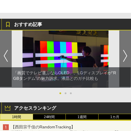
おすすめ記事
「画質でテレビ選ぶならOLED」、LGディスプレイが“R
GBタンデム”の魅力訴求。液晶とのガチ比較も
●
●
●
アクセスランキング
1時間
24時間
1週間
1カ月
【西田宗千佳のRandomTracking】