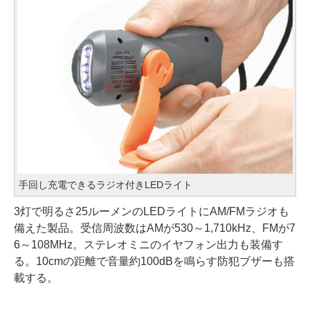
手回し充電できるラジオ付きLEDライト
3灯で明るさ25ルーメンのLEDライトにAM/FMラジオも
備えた製品。受信周波数はAMが530～1,710kHz、FMが7
6～108MHz。ステレオミニのイヤフォン出力も装備す
る。10cmの距離で音量約100dBを鳴らす防犯ブザーも搭
載する。