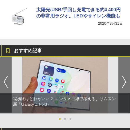
太陽光/USB/手回し充電できる約4,400円
の非常用ラジオ。LEDやサイレン機能も
2020年3月31日
おすすめ記事
縦横比はどれがいい？ エンタメ目線で考える、サムスン
新「Galaxy Z Fold」
●
●
●