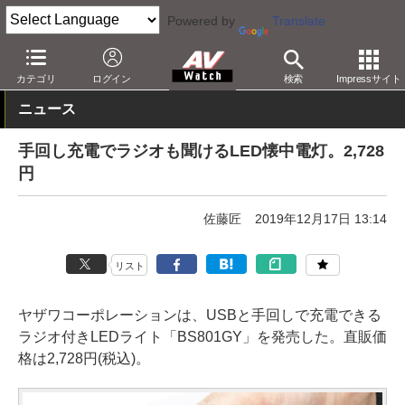
Powered by
Translate
AV Watch
製品
ラジカセ/ラジオ
カテゴリ
ログイン
検索
Impressサイト
ニュース
手回し充電でラジオも聞けるLED懐中電灯。2,728
円
佐藤匠
2019年12月17日 13:14
リスト
ヤザワコーポレーションは、USBと手回しで充電できる
ラジオ付きLEDライト「BS801GY」を発売した。直販価
格は2,728円(税込)。