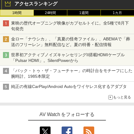
アクセスランキング
1時間
24時間
1週間
1カ月
東映の歴代オープニング映像がカプセルトイに。全5種で8月下
旬発売
金ロー「ナウシカ」、「真夏の怪奇ファイル」、ABEMAで「葬
送のフリーレン」無料配信など。夏の特番・配信情報
世界初アクティブノイズキャンセリングII搭載HDMIケーブル
「Pulsar HDMI」。SilentPowerから
「バック・トゥ・ザ・フューチャー」の時計台をモチーフにした
腕時計。1985本限定
純正の有線CarPlay/Android Autoをワイヤレス化するアダプタ
もっと見る
AV Watch をフォローする