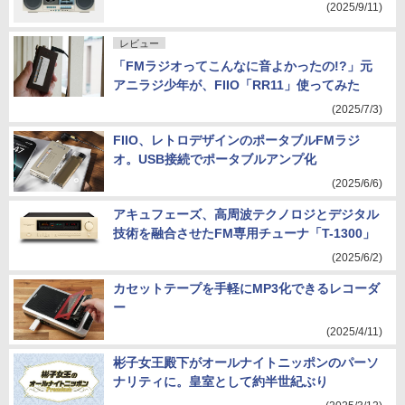
(2025/9/11)
レビュー
「FMラジオってこんなに音よかったの!?」元
アニラジ少年が、FIIO「RR11」使ってみた
(2025/7/3)
FIIO、レトロデザインのポータブルFMラジ
オ。USB接続でポータブルアンプ化
(2025/6/6)
アキュフェーズ、高周波テクノロジとデジタル
技術を融合させたFM専用チューナ「T-1300」
(2025/6/2)
カセットテープを手軽にMP3化できるレコーダ
ー
(2025/4/11)
彬子女王殿下がオールナイトニッポンのパーソ
ナリティに。皇室として約半世紀ぶり