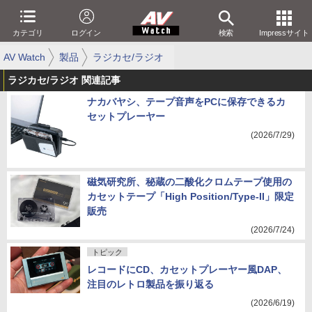
カテゴリ
ログイン
検索
Impressサイト
AV Watch
製品
ラジカセ/ラジオ
ラジカセ/ラジオ 関連記事
ナカバヤシ、テープ音声をPCに保存できるカ
セットプレーヤー
(2026/7/29)
磁気研究所、秘蔵の二酸化クロムテープ使用の
カセットテープ「High Position/Type-II」限定
販売
(2026/7/24)
トピック
レコードにCD、カセットプレーヤー風DAP、
注目のレトロ製品を振り返る
(2026/6/19)