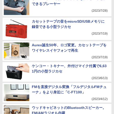
できるプレーヤー
(2023/7/28)
カセットテープの音をmicroSD/USBメモリに
録音できる小型ラジカセ
(2023/7/19)
Aurex誕生50年、ロゴ変更。カセットテープを
ワイヤレスイヤフォンで再生
(2023/7/19)
ケンコー・トキナー、外付けマイク付属で6,63
1円の小型ラジカセ
(2023/6/13)
FMを直接デジタル変換「フルデジタルFMチュ
ーナ」をより身近に「C-FT100」
(2023/4/12)
ウッドキャビネットのBluetoothスピーカー。
FM/AMラジオも内蔵