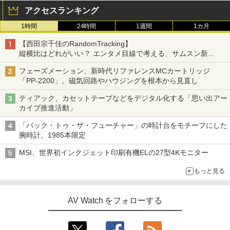
アクセスランキング
1時間
24時間
1週間
1カ月
【西田宗千佳のRandomTracking】
縦横比はどれがいい？ エンタメ目線で考える、サムスン新
「Galaxy Z Fold」
フェーズメーション、新時代リファレンスMCカートリッジ
「PP-2200」。磁気回路やハウジングを根本から見直し
ティアック、カセットテープなどをデジタル化する「思い出アー
カイブ推進活動」
「バック・トゥ・ザ・フューチャー」の時計台をモチーフにした
腕時計。1985本限定
MSI、世界初インクジェット印刷有機ELの27型4Kモニター
もっと見る
AV Watch をフォローする