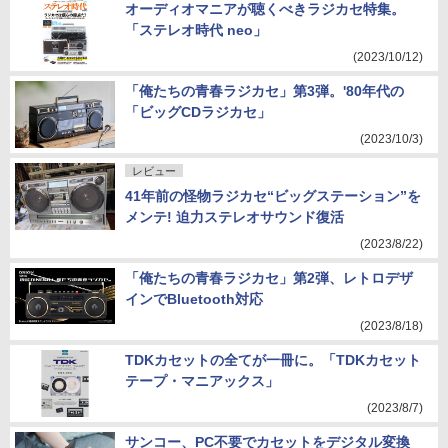
オーディオマニアが聴くべきラジカセ特集。
「ステレオ時代 neo」
(2023/10/12)
「俺たちの青春ラジカセ」第3弾。'80年代の
「ビッグCDラジカセ」
(2023/10/3)
レビュー
41年前の怪物ラジカセ“ビッグステーション”を
メンテ! 迫力ステレオサウンド復活
(2023/8/22)
「俺たちの青春ラジカセ」第2弾、レトロデザ
インでBluetooth対応
(2023/8/18)
TDKカセットの全てが一冊に。「TDKカセット
テープ・マニアックス」
(2023/8/7)
サンコー、PC不要でカセットをデジタル変換