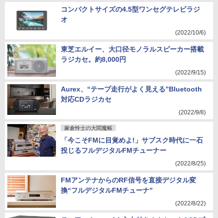
コンパクトサイズの4.5型ワンセグテレビラジ
オ
(2022/10/6)
東芝エルイー、大口径モノラルスピーカー搭載
ラジカセ。約8,000円
(2022/9/15)
Aurex、“テープ走行がよく見える”Bluetooth
対応CDラジカセ
(2022/9/8)
麻倉怜士の大閻魔帳
「今こそFMに目覚めよ!」サブスク時代に一石
投じるフルデジタルFMチューナー
(2022/8/25)
FMアンテナからのRF信号を直接デジタル変
換“フルデジタルFMチューナ”
(2022/8/22)