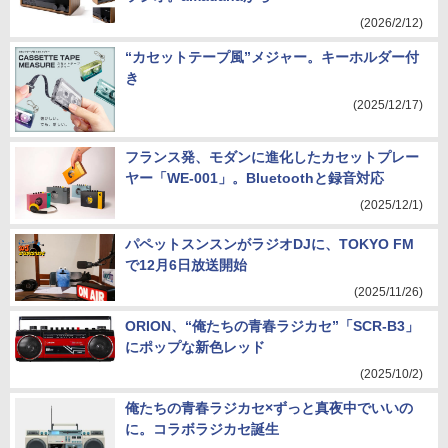
(2026/2/12)
“カセットテープ風”メジャー。キーホルダー付
き
(2025/12/17)
フランス発、モダンに進化したカセットプレー
ヤー「WE-001」。Bluetoothと録音対応
(2025/12/1)
パペットスンスンがラジオDJに、TOKYO FM
で12月6日放送開始
(2025/11/26)
ORION、“俺たちの青春ラジカセ”「SCR-B3」
にポップな新色レッド
(2025/10/2)
俺たちの青春ラジカセ×ずっと真夜中でいいの
に。コラボラジカセ誕生