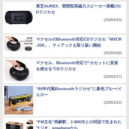
東芝AUREX、密閉型高磁力スピーカー搭載のC
Dラジカセ
(2026/4/15)
マクセルのBluetooth対応CDラジカセ「MXCR
-200」、ティアックも取り扱い開始
(2026/3/18)
マクセル、Bluetooth対応で“カセットに音楽
を残せる”CDラジカセ
(2026/2/17)
“80年代風Bluetoothラジカセ”に新色ブルー/イ
エロー
(2026/2/12)
“FM文化”再解釈、J-WAVEとの対話で生まれた
ラジオ。amadanaから