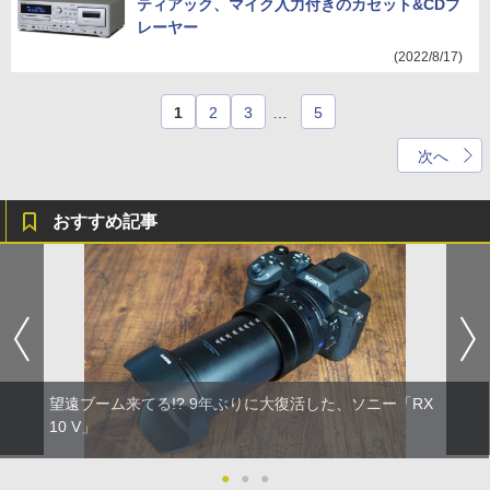
ティアック、マイク入力付きのカセット&CDプ
レーヤー
(2022/8/17)
1
2
3
…
5
次へ
おすすめ記事
望遠ブーム来てる!? 9年ぶりに大復活した、ソニー「RX
10 V」
●
●
●