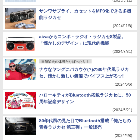
(2025/3/12)
サンワサプライ、カセットをMP3化できる多機
能ラジカセ
(2024/11/8)
aiwaからコンポ・ラジオ・ラジカセ8製品。
「懐かしのデザイン」に現代的機能
(2024/7/31)
日沼諭史の体当たりばったり！
ナウなヤングにバカウケ(?)の80年代風ラジカ
セ、懐かし新しい装備でバイブス上がるッ!
(2024/6/6)
ハローキティがBluetooth搭載ラジカセに。50
周年記念デザイン
(2024/5/21)
80年代風の見た目でBluetooth搭載「俺たちの
青春ラジカセ 第三弾」一般販売
(2024/4/8)