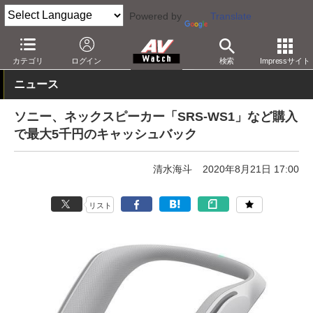
Powered by
Translate
AV Watch
製品
Bluetoothスピーカー
カテゴリ
ログイン
検索
Impressサイト
ニュース
ソニー、ネックスピーカー「SRS-WS1」など購入
で最大5千円のキャッシュバック
清水海斗
2020年8月21日 17:00
リスト