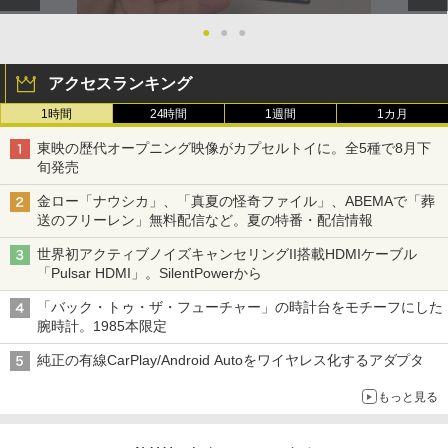
●
●
●
アクセスランキング
1時間
24時間
1週間
1カ月
東映の歴代オープニング映像がカプセルトイに。全5種で8月下
旬発売
金ロー「ナウシカ」、「真夏の怪奇ファイル」、ABEMAで「葬
送のフリーレン」無料配信など。夏の特番・配信情報
世界初アクティブノイズキャンセリングII搭載HDMIケーブル
「Pulsar HDMI」。SilentPowerから
「バック・トゥ・ザ・フューチャー」の時計台をモチーフにした
腕時計。1985本限定
純正の有線CarPlay/Android Autoをワイヤレス化するアダプタ
もっと見る