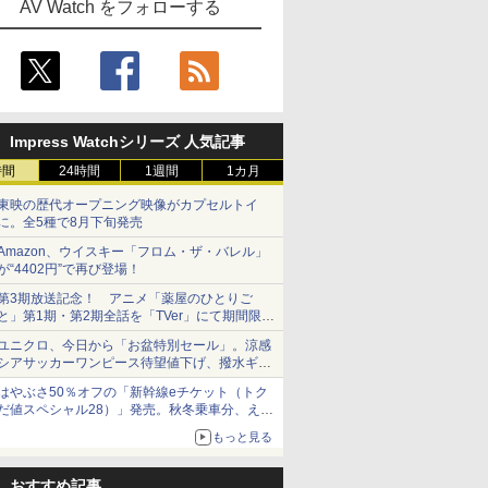
AV Watch をフォローする
Impress Watchシリーズ 人気記事
時間
24時間
1週間
1カ月
東映の歴代オープニング映像がカプセルトイ
に。全5種で8月下旬発売
Amazon、ウイスキー「フロム・ザ・バレル」
が“4402円”で再び登場！
第3期放送記念！ アニメ「薬屋のひとりご
と」第1期・第2期全話を「TVer」にて期間限定
で順次無料配信開始
ユニクロ、今日から「お盆特別セール」。涼感
シアサッカーワンピース待望値下げ、撥水ギア
ショーツは1990円に
はやぶさ50％オフの「新幹線eチケット（トク
だ値スペシャル28）」発売。秋冬乗車分、えき
ねっと限定
もっと見る
おすすめ記事