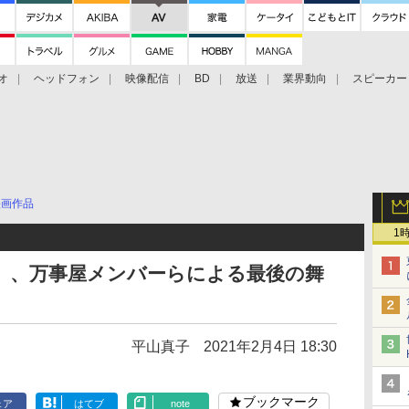
オ
ヘッドフォン
映像配信
BD
放送
業界動向
スピーカー
ェクタ
PS4
BDプレーヤー
映像配信
BD
映画作品
1
NAL」、万事屋メンバーらによる最後の舞
平山真子
2021年2月4日 18:30
ブックマーク
ェア
はてブ
note