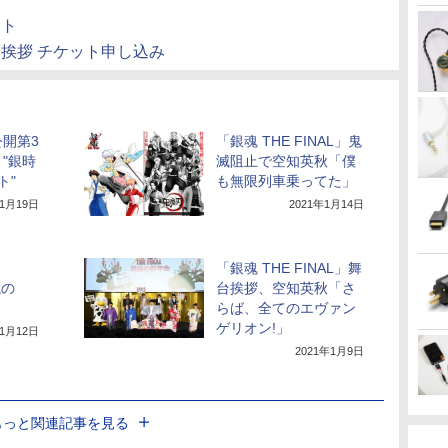
イト
舞台挨拶 チケット申し込み
開第3
「銀魂 THE FINAL」鬼
"銀時
滅阻止で空知英秋「僕
ト"
も無限列車乗ってた」
年1月19日
2021年1月14日
「銀魂 THE FINAL」舞
滅の
台挨拶、空知英秋「さ
らば、全てのエヴァン
ゲリオン!」
年1月12日
2021年1月9日
もっと関連記事を見る