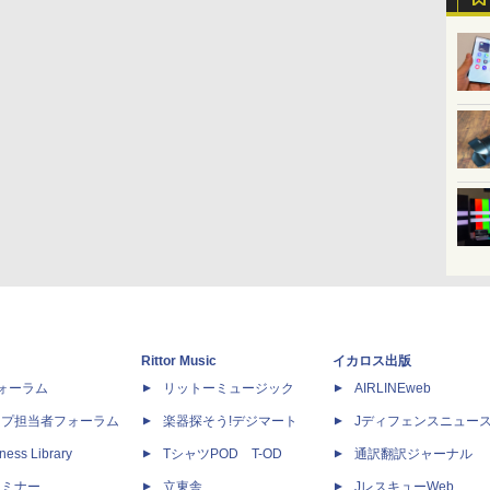
Rittor Music
イカロス出版
dフォーラム
リットーミュージック
AIRLINEweb
ップ担当者フォーラム
楽器探そう!デジマート
Jディフェンスニュー
ness Library
TシャツPOD T-OD
通訳翻訳ジャーナル
セミナー
立東舎
JレスキューWeb