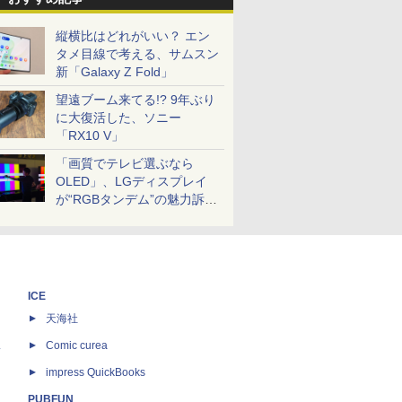
縦横比はどれがいい？ エン
タメ目線で考える、サムスン
新「Galaxy Z Fold」
望遠ブーム来てる!? 9年ぶり
に大復活した、ソニー
「RX10 V」
「画質でテレビ選ぶなら
OLED」、LGディスプレイ
が“RGBタンデム”の魅力訴
求。液晶とのガチ比較も
ICE
天海社
ス
Comic curea
impress QuickBooks
PUBFUN