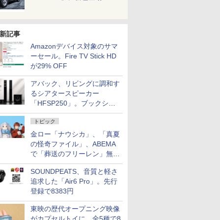
新記事
Amazonデバイス対象のサマ
ーセール。Fire TV Stick HD
が29% OFF
アバック、リビングに調和す
るシアタースピーカー
「HFSP250」。ブックシェ
ルフはペア3万円以下
トピック
金ロー「ナウシカ」、「真夏
の怪奇ファイル」、ABEMA
で「葬送のフリーレン」無料
配信など。夏の特番・配信情
SOUNDPEATS、音質と軽さ
報
追求した「Air6 Pro」。先行
登録で8383円
東映の歴代オープニング映像
がカプセルトイに。全5種で8