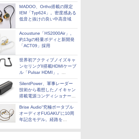
MADOO、Ortho搭載の限定
IEM「Typ624」。密度感ある
低音と抜けの良い中高音域
Acoustune「HS2000Air」。
約13gの軽量ボディと新開発
「ACT09」採用
世界初アクティブノイズキャ
ンセリングII搭載HDMIケーブ
ル「Pulsar HDMI」。
SilentPowerから
SilentPower、軍事レーダー
技術から着想したノイキャン
搭載電源コンディショナー
「AC iPurifier2」
Brise Audio“究極ポータブル
オーディオFUGAKU”に10周
年記念モデル。経路を
NISHIKIで統一。400万円