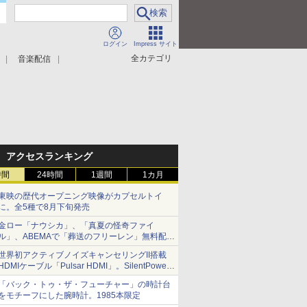
ログイン
Impress サイト
全カテゴリ
音楽配信
アクセスランキング
時間
24時間
1週間
1カ月
東映の歴代オープニング映像がカプセルトイ
に。全5種で8月下旬発売
金ロー「ナウシカ」、「真夏の怪奇ファイ
ル」、ABEMAで「葬送のフリーレン」無料配信
など。夏の特番・配信情報
世界初アクティブノイズキャンセリングII搭載
HDMIケーブル「Pulsar HDMI」。SilentPower
から
「バック・トゥ・ザ・フューチャー」の時計台
をモチーフにした腕時計。1985本限定