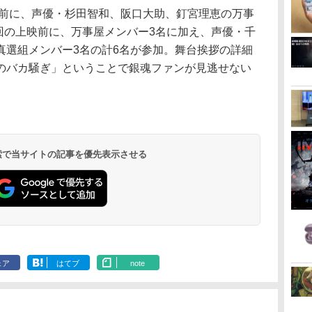
映前に、声優・杉田智和、阪口大助、釘宮理恵の万事
の回の上映前に、万事屋メンバー3名に加え、声優・千
真選組メンバー3名の計6名が参加。舞台挨拶の詳細
のバカ騒ぎ」ということで銀魂ファンが見逃せない
 検索で当サイトの記事を優先表示させる
ェア
はてブ
note