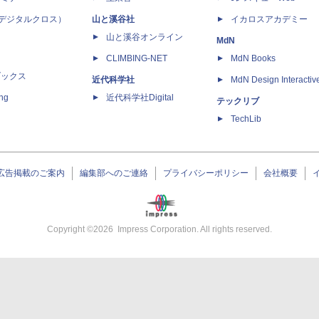
 X（デジタルクロス）
山と溪谷社
イカロスアカデミー
山と溪谷オンライン
MdN
CLIMBING-NET
MdN Books
ブックス
近代科学社
MdN Design Interactiv
ing
近代科学社Digital
テックリブ
TechLib
広告掲載のご案内
編集部へのご連絡
プライバシーポリシー
会社概要
Copyright ©
2026
Impress Corporation. All rights reserved.