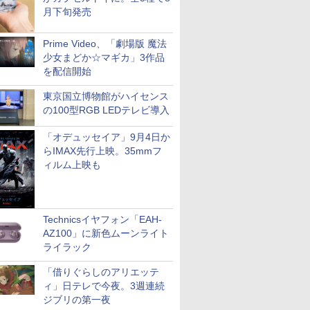
月下旬発売
Prime Video、「劇場版 魔法
少女まどか☆マギカ」3作品
を配信開始
東京国立博物館がハイセンス
の100型RGB LEDテレビ導入
「オデュッセイア」9月4日か
らIMAX先行上映。35mmフ
ィルム上映も
Technicsイヤフォン「EAH-
AZ100」に新色ムーンライト
ライラック
「借りぐらしのアリエッテ
ィ」日テレで今夜。3週連続
ジブリの第一夜