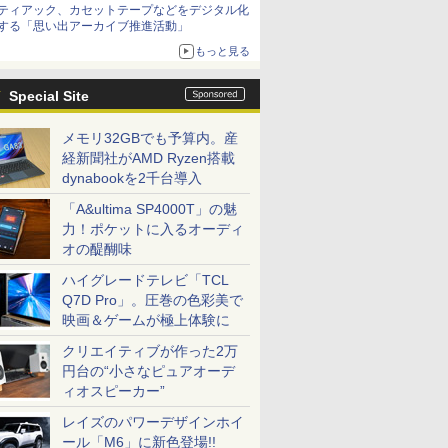
ティアック、カセットテープなどをデジタル化
する「思い出アーカイブ推進活動」
もっと見る
Special Site
メモリ32GBでも予算内。産
経新聞社がAMD Ryzen搭載
dynabookを2千台導入
「A&ultima SP4000T」の魅
力！ポケットに入るオーディ
オの醍醐味
ハイグレードテレビ「TCL
Q7D Pro」。圧巻の色彩美で
映画＆ゲームが極上体験に
クリエイティブが作った2万
円台の“小さなピュアオーデ
ィオスピーカー”
レイズのパワーデザインホイ
ール「M6」に新色登場!!