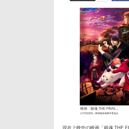
映画「銀魂 THE FINAL」
(C)空知英秋／劇場版銀魂製作委員会
現在上映中の映画「銀魂 THE F