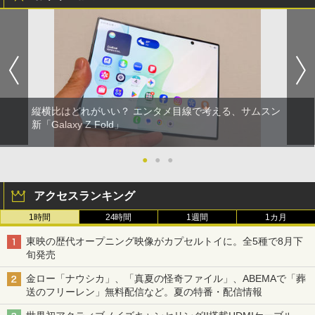
縦横比はどれがいい？ エンタメ目線で考える、サムスン
新「Galaxy Z Fold」
●
●
●
アクセスランキング
1時間
24時間
1週間
1カ月
東映の歴代オープニング映像がカプセルトイに。全5種で8月下
旬発売
金ロー「ナウシカ」、「真夏の怪奇ファイル」、ABEMAで「葬
送のフリーレン」無料配信など。夏の特番・配信情報