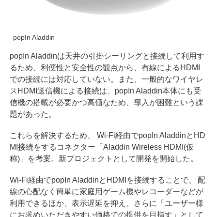
popIn Aladdin
popIn Aladdinは天井の引掛シーリングと接続して利用す
るため、利便性と安全性の観点から、有線によるHDMI
での接続には対応していない。また、一般的なワイヤレ
スHDMI送信機による接続は、popIn Aladdin本体にも受
信機の搭載が必要かつ高価なため、導入が困難という課
題があった。
これらを解決するため、 Wi-Fi経由でpopIn AladdinとHD
MI接続をするコネクター「Aladdin Wireless HDMI(仮
称)」を考案。新プロジェクトとして開発を開始した。
Wi-Fi経由でpopIn AladdinとHDMIを接続することで、 配
線の心配なく簡単に家庭用ゲーム機やレコーダーなどが
利用できるほか、表示遅延を抑え、さらに「ユーザー様
にお求めいただきやすい価格での提供を目指す」として