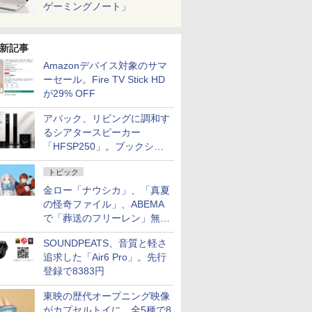
ゲーミングノート」
新記事
Amazonデバイス対象のサマ
ーセール。Fire TV Stick HD
が29% OFF
アバック、リビングに調和す
るシアタースピーカー
「HFSP250」。ブックシェ
ルフはペア3万円以下
トピック
金ロー「ナウシカ」、「真夏
の怪奇ファイル」、ABEMA
で「葬送のフリーレン」無料
配信など。夏の特番・配信情
SOUNDPEATS、音質と軽さ
報
追求した「Air6 Pro」。先行
登録で8383円
東映の歴代オープニング映像
がカプセルトイに。全5種で8