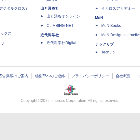
 X（デジタルクロス）
山と溪谷社
イカロスアカデミー
山と溪谷オンライン
MdN
CLIMBING-NET
MdN Books
ブックス
近代科学社
MdN Design Interactiv
ing
近代科学社Digital
テックリブ
TechLib
広告掲載のご案内
編集部へのご連絡
プライバシーポリシー
会社概要
Copyright ©
2026
Impress Corporation. All rights reserved.