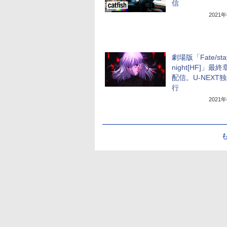
信
2021
劇場版「Fate/sta
night[HF]」最終
配信。U-NEXT
行
2021