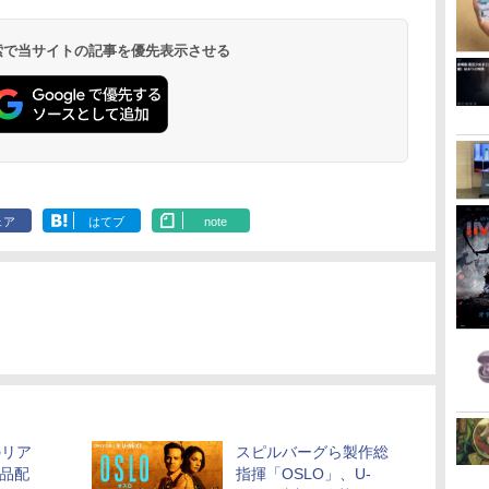
 検索で当サイトの記事を優先表示させる
ェア
はてブ
note
のリア
スピルバーグら製作総
作品配
指揮「OSLO」、U-