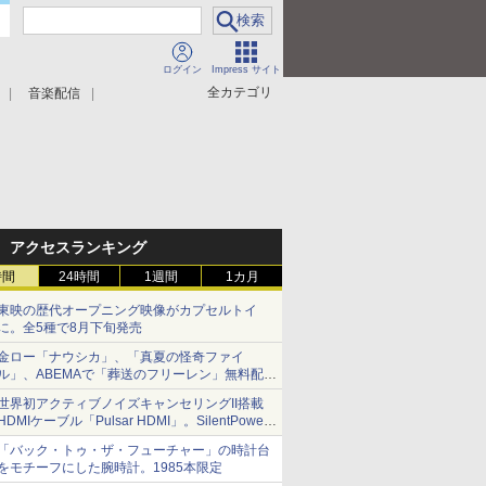
ログイン
Impress サイト
全カテゴリ
音楽配信
アクセスランキング
時間
24時間
1週間
1カ月
東映の歴代オープニング映像がカプセルトイ
に。全5種で8月下旬発売
金ロー「ナウシカ」、「真夏の怪奇ファイ
ル」、ABEMAで「葬送のフリーレン」無料配信
など。夏の特番・配信情報
世界初アクティブノイズキャンセリングII搭載
HDMIケーブル「Pulsar HDMI」。SilentPower
から
「バック・トゥ・ザ・フューチャー」の時計台
をモチーフにした腕時計。1985本限定