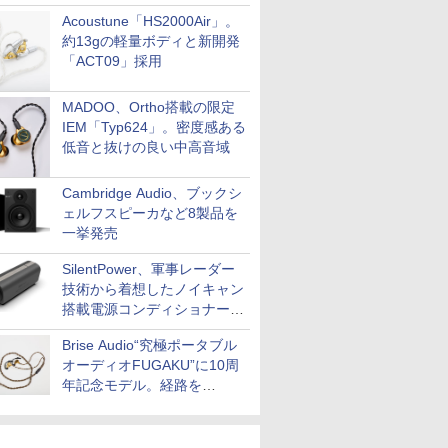
Acoustune「HS2000Air」。
約13gの軽量ボディと新開発
「ACT09」採用
MADOO、Ortho搭載の限定
IEM「Typ624」。密度感ある
低音と抜けの良い中高音域
Cambridge Audio、ブックシ
ェルフスピーカなど8製品を
一挙発売
SilentPower、軍事レーダー
技術から着想したノイキャン
搭載電源コンディショナー
「AC iPurifier2」
Brise Audio“究極ポータブル
オーディオFUGAKU”に10周
年記念モデル。経路を
NISHIKIで統一。400万円