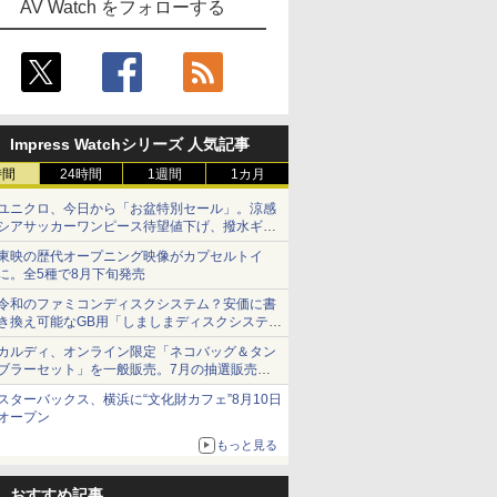
AV Watch をフォローする
Impress Watchシリーズ 人気記事
時間
24時間
1週間
1カ月
ユニクロ、今日から「お盆特別セール」。涼感
シアサッカーワンピース待望値下げ、撥水ギア
ショーツは1990円に
東映の歴代オープニング映像がカプセルトイ
に。全5種で8月下旬発売
令和のファミコンディスクシステム？安価に書
き換え可能なGB用「しましまディスクシステ
ム」
カルディ、オンライン限定「ネコバッグ＆タン
ブラーセット」を一般販売。7月の抽選販売の
当選無効分
スターバックス、横浜に“文化財カフェ”8月10日
オープン
もっと見る
おすすめ記事