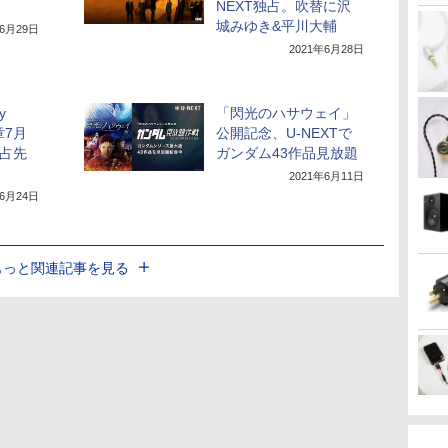
NEXT独占。吹替に沢
城みゆき&平川大輔
年6月29日
2021年6月28日
y
「閃光のハサウェイ」
章7月
公開記念、U-NEXTで
独占先
ガンダム43作品見放題
2021年6月11日
年6月24日
もっと関連記事を見る