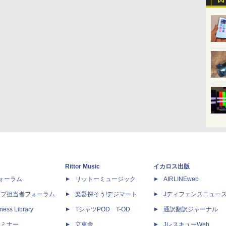
Rittor Music
イカロス出版
dフォーラム
リットーミュージック
AIRLINEweb
ップ担当者フォーラム
楽器探そう!デジマート
Jディフェンスニュー
ness Library
TシャツPOD T-OD
通訳翻訳ジャーナル
セミナー
立東舎
JレスキューWeb