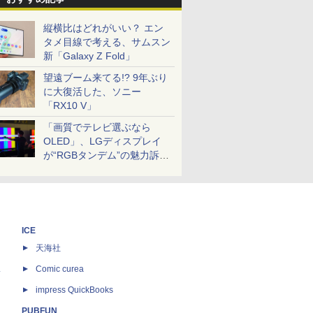
縦横比はどれがいい？ エン
タメ目線で考える、サムスン
新「Galaxy Z Fold」
望遠ブーム来てる!? 9年ぶり
に大復活した、ソニー
「RX10 V」
「画質でテレビ選ぶなら
OLED」、LGディスプレイ
が“RGBタンデム”の魅力訴
求。液晶とのガチ比較も
ICE
天海社
ス
Comic curea
impress QuickBooks
PUBFUN