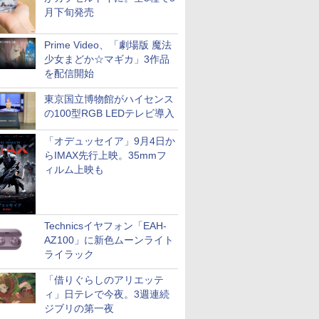
月下旬発売
Prime Video、「劇場版 魔法
少女まどか☆マギカ」3作品
を配信開始
東京国立博物館がハイセンス
の100型RGB LEDテレビ導入
「オデュッセイア」9月4日か
らIMAX先行上映。35mmフ
ィルム上映も
Technicsイヤフォン「EAH-
AZ100」に新色ムーンライト
ライラック
「借りぐらしのアリエッテ
ィ」日テレで今夜。3週連続
ジブリの第一夜