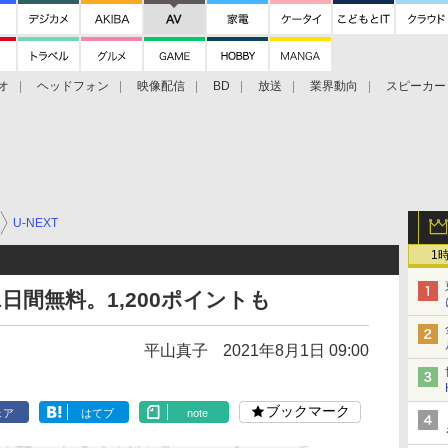
オ
ヘッドフォン
映像配信
BD
放送
業界動向
スピーカー
ェクタ
PS4
BDプレーヤー
映像配信
BD
U-NEXT
1
1日間無料。1,200ポイントも
平山真子
2021年8月1日 09:00
ブックマーク
ェア
はてブ
note