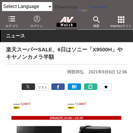
Powered by
Translate
AV Watch
動向
ショップ
セール
カテゴリ
ログイン
検索
Impressサイト
ニュース
楽天スーパーSALE、6日はソニー「X9500H」や
キヤノンカメラ半額
阿部邦弘
2021年9月6日 12:06
リスト