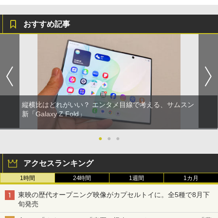
おすすめ記事
縦横比はどれがいい？ エンタメ目線で考える、サムスン
新「Galaxy Z Fold」
●
●
●
アクセスランキング
1時間
24時間
1週間
1カ月
東映の歴代オープニング映像がカプセルトイに。全5種で8月下
旬発売