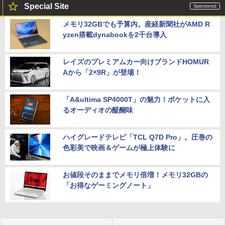
Special Site
メモリ32GBでも予算内。産経新聞社がAMD R
yzen搭載dynabookを2千台導入
レイズのプレミアムカー向けブランドHOMUR
Aから「2×9R」が登場！
「A&ultima SP4000T」の魅力！ポケットに入
るオーディオの醍醐味
ハイグレードテレビ「TCL Q7D Pro」。圧巻の
色彩美で映画＆ゲームが極上体験に
お値段そのままでメモリ倍増！メモリ32GBの
「お得なゲーミングノート」