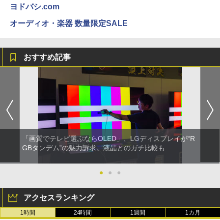
ヨドバシ.com
オーディオ・楽器 数量限定SALE
おすすめ記事
「画質でテレビ選ぶならOLED」、LGディスプレイが“R
GBタンデム”の魅力訴求。液晶とのガチ比較も
●
●
●
アクセスランキング
1時間
24時間
1週間
1カ月