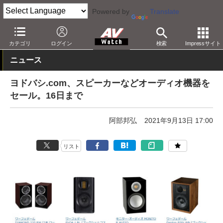
Powered by
Translate
AV Watch
動向
ショップ
セール
カテゴリ
ログイン
検索
Impressサイト
ニュース
ヨドバシ.com、スピーカーなどオーディオ機器を
セール。16日まで
阿部邦弘
2021年9月13日 17:00
リスト