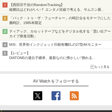
【西田宗千佳のRandomTracking】
縦横比はどれがいい？ エンタメ目線で考える、サムスン新
「Galaxy Z Fold」
「バック・トゥ・ザ・フューチャー」の時計台をモチーフにした
腕時計。1985本限定
ティアック、カセットテープなどをデジタル化する「思い出アー
カイブ推進活動」
MSI、世界初インクジェット印刷有機ELの27型4Kモニター
【レビュー】
DIATONEの遺伝子継承、最新なのに懐かしい“惚れる
音”Tecnologia e Cuore「DS-TC52B」を聴く
もっと見る
AV Watch をフォローする