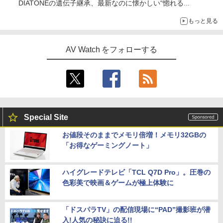
DIATONEの遺伝子継承、最新なのに懐かしい“惚れる
音”Tecnologia e Cuore「DS-TC52B」を聴く
もっと見る
AV Watch をフォローする
Special Site
お値段そのままでメモリ倍増！メモリ32GBの
「お得なゲーミングノート」
ハイグレードテレビ「TCL Q7D Pro」。圧巻の
色彩美で映画＆ゲームが極上体験に
「ドスパラTV」の配信現場に“PAD”撮影班が潜
入!人気の秘訣に迫る!!