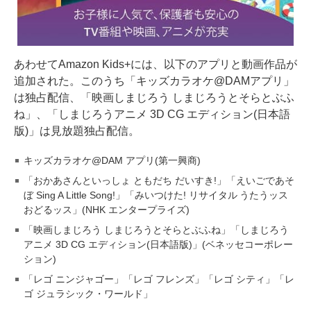
あわせてAmazon Kids+には、以下のアプリと動画作品が
追加された。このうち「キッズカラオケ@DAMアプリ」
は独占配信、「映画しまじろう しまじろうとそらとぶふ
ね」、「しまじろうアニメ 3D CG エディション(日本語
版)」は見放題独占配信。
キッズカラオケ@DAM アプリ(第一興商)
「おかあさんといっしょ ともだち だいすき!」「えいごであそ
ぼ Sing A Little Song!」「みいつけた! リサイタル うたうッス
おどるッス」(NHK エンタープライズ)
「映画しまじろう しまじろうとそらとぶふね」「しまじろう
アニメ 3D CG エディション(日本語版)」(ベネッセコーポレー
ション)
「レゴ ニンジャゴー」「レゴ フレンズ」「レゴ シティ」「レ
ゴ ジュラシック・ワールド」