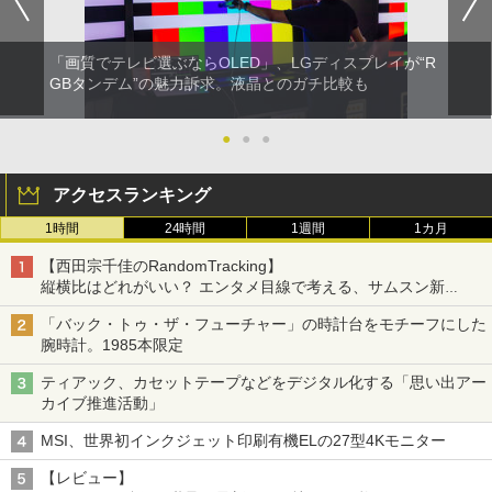
「画質でテレビ選ぶならOLED」、LGディスプレイが“R
GBタンデム”の魅力訴求。液晶とのガチ比較も
●
●
●
アクセスランキング
1時間
24時間
1週間
1カ月
【西田宗千佳のRandomTracking】
縦横比はどれがいい？ エンタメ目線で考える、サムスン新
「Galaxy Z Fold」
「バック・トゥ・ザ・フューチャー」の時計台をモチーフにした
腕時計。1985本限定
ティアック、カセットテープなどをデジタル化する「思い出アー
カイブ推進活動」
MSI、世界初インクジェット印刷有機ELの27型4Kモニター
【レビュー】