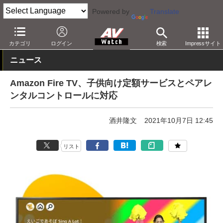
Powered by
Translate
AV Watch
製品
メディアプレーヤー
Fire TV
カテゴリ
ログイン
検索
Impressサイト
ニュース
Amazon Fire TV、子供向け定額サービスとペアレ
ンタルコントロールに対応
酒井隆文
2021年10月7日 12:45
リスト