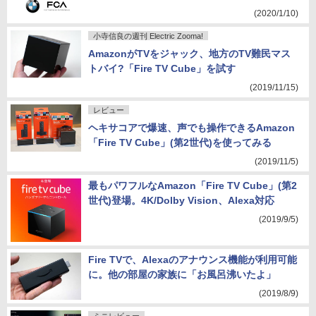
(2020/1/10)
小寺信良の週刊 Electric Zooma!
AmazonがTVをジャック、地方のTV難民マス
トバイ?「Fire TV Cube」を試す
(2019/11/15)
レビュー
ヘキサコアで爆速、声でも操作できるAmazon
「Fire TV Cube」(第2世代)を使ってみる
(2019/11/5)
最もパワフルなAmazon「Fire TV Cube」(第2
世代)登場。4K/Dolby Vision、Alexa対応
(2019/9/5)
Fire TVで、Alexaのアナウンス機能が利用可能
に。他の部屋の家族に「お風呂沸いたよ」
(2019/8/9)