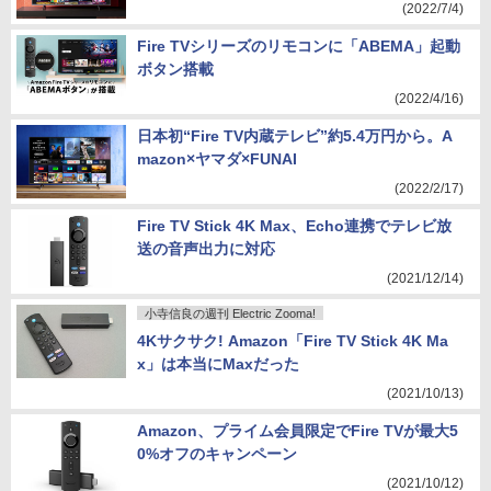
(2022/7/4)
Fire TVシリーズのリモコンに「ABEMA」起動
ボタン搭載
(2022/4/16)
日本初“Fire TV内蔵テレビ”約5.4万円から。A
mazon×ヤマダ×FUNAI
(2022/2/17)
Fire TV Stick 4K Max、Echo連携でテレビ放
送の音声出力に対応
(2021/12/14)
小寺信良の週刊 Electric Zooma!
4Kサクサク! Amazon「Fire TV Stick 4K Ma
x」は本当にMaxだった
(2021/10/13)
Amazon、プライム会員限定でFire TVが最大5
0%オフのキャンペーン
(2021/10/12)