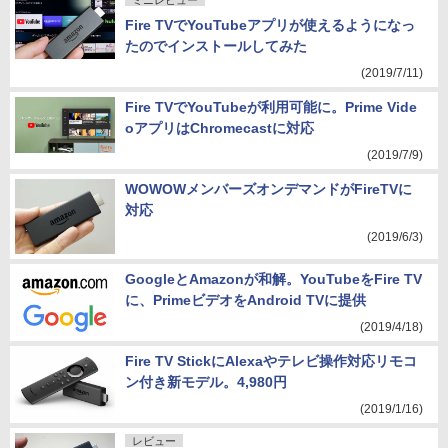
ミニレビュー
Fire TVでYouTubeアプリが使えるようになっ
たのでインストールしてみた
(2019/7/11)
Fire TVでYouTubeが利用可能に。Prime Vide
oアプリはChromecastに対応
(2019/7/9)
WOWOWメンバーズオンデマンドがFireTVに
対応
(2019/6/3)
GoogleとAmazonが和解。YouTubeをFire TV
に、PrimeビデオをAndroid TVに提供
(2019/4/18)
Fire TV StickにAlexaやテレビ操作対応リモコ
ン付き新モデル。4,980円
(2019/1/16)
レビュー