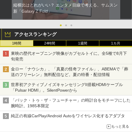
縦横比はどれがいい？ エンタメ目線で考える、サムスン
新「Galaxy Z Fold」
●
●
●
アクセスランキング
1時間
24時間
1週間
1カ月
東映の歴代オープニング映像がカプセルトイに。全5種で8月下
旬発売
金ロー「ナウシカ」、「真夏の怪奇ファイル」、ABEMAで「葬
送のフリーレン」無料配信など。夏の特番・配信情報
世界初アクティブノイズキャンセリングII搭載HDMIケーブル
「Pulsar HDMI」。SilentPowerから
「バック・トゥ・ザ・フューチャー」の時計台をモチーフにした
腕時計。1985本限定
純正の有線CarPlay/Android Autoをワイヤレス化するアダプタ
もっと見る