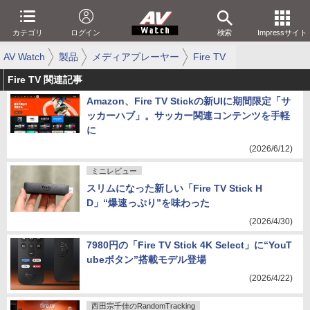
カテゴリ
ログイン
検索
Impressサイト
AV Watch
製品
メディアプレーヤー
Fire TV
Fire TV 関連記事
Amazon、Fire TV Stickの新UIに期間限定「サ
ッカーハブ」。サッカー関連コンテンツを手軽
に
(2026/6/12)
ミニレビュー
スリムになった新しい「Fire TV Stick H
D」“爆速っぷり”を味わった
(2026/4/30)
7980円の「Fire TV Stick 4K Select」に“YouT
ubeボタン”搭載モデル登場
(2026/4/22)
西田宗千佳のRandomTracking