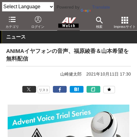
Powered by
Translate
AV Watch
製品
ヘッドフォン
その他
カテゴリ
ログイン
検索
Impressサイト
ニュース
ANIMAイヤフォンの音声、福原綾香＆山本希望を
無料配信
山崎健太郎
2021年10月11日 17:30
リスト