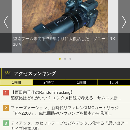
望遠ブーム来てる!? 9年ぶりに大復活した、ソニー「RX
10 V」
●
●
●
アクセスランキング
1時間
24時間
1週間
1カ月
【西田宗千佳のRandomTracking】
縦横比はどれがいい？ エンタメ目線で考える、サムスン新
「Galaxy Z Fold」
フェーズメーション、新時代リファレンスMCカートリッジ
「PP-2200」。磁気回路やハウジングを根本から見直し
ティアック、カセットテープなどをデジタル化する「思い出アー
カイブ推進活動」