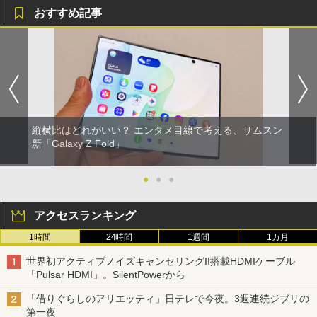
おすすめ記事
縦横比はどれがいい？ エンタメ目線で考える、サムスン
新「Galaxy Z Fold」
●
●
●
アクセスランキング
1時間
24時間
1週間
1カ月
世界初アクティブノイズキャンセリングII搭載HDMIケーブル
「Pulsar HDMI」。SilentPowerから
「借りぐらしのアリエッティ」日テレで今夜。3週連続ジブリの
第一夜