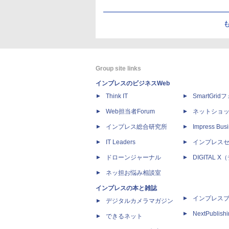
Group site links
インプレスのビジネスWeb
Think IT
SmartGri
Web担当者Forum
ネットショ
インプレス総合研究所
Impress Busi
IT Leaders
インプレス
ドローンジャーナル
DIGITAL
ネッ担お悩み相談室
インプレスの本と雑誌
インプレス
デジタルカメラマガジン
NextPublish
できるネット