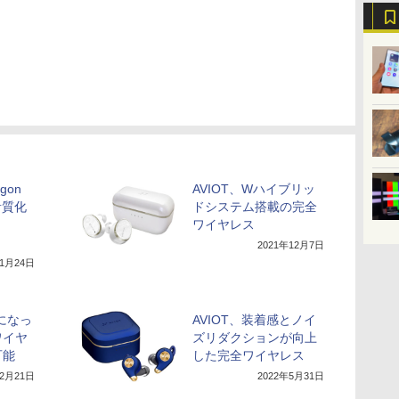
gon
AVIOT、Wハイブリッ
音質化
ドシステム搭載の完全
ワイヤレス
2021年12月7日
11月24日
載になっ
AVIOT、装着感とノイ
ワイヤ
ズリダクションが向上
可能
した完全ワイヤレス
12月21日
2022年5月31日