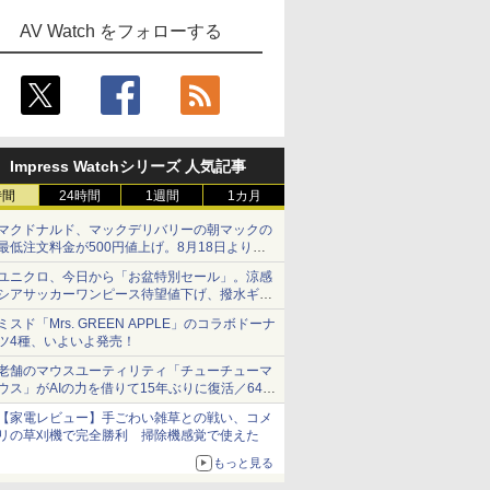
AV Watch をフォローする
Impress Watchシリーズ 人気記事
時間
24時間
1週間
1カ月
マクドナルド、マックデリバリーの朝マックの
最低注文料金が500円値上げ。8月18日より
1,500円から受付
ユニクロ、今日から「お盆特別セール」。涼感
シアサッカーワンピース待望値下げ、撥水ギア
ショーツは1990円に
ミスド「Mrs. GREEN APPLE」のコラボドーナ
ツ4種、いよいよ発売！
老舗のマウスユーティリティ「チューチューマ
ウス」がAIの力を借りて15年ぶりに復活／64bit
化、Windows 10/11、「Chrome」も走り回
【家電レビュー】手ごわい雑草との戦い、コメ
る。復活記念で2026年末まで500円
リの草刈機で完全勝利 掃除機感覚で使えた
もっと見る