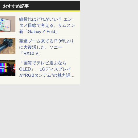
おすすめ記事
縦横比はどれがいい？ エン
タメ目線で考える、サムスン
新「Galaxy Z Fold」
望遠ブーム来てる!? 9年ぶり
に大復活した、ソニー
「RX10 V」
「画質でテレビ選ぶなら
OLED」、LGディスプレイ
が“RGBタンデム”の魅力訴
求。液晶とのガチ比較も