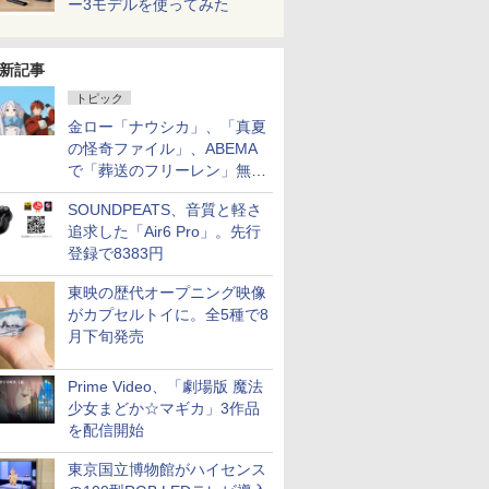
ー3モデルを使ってみた
新記事
トピック
金ロー「ナウシカ」、「真夏
の怪奇ファイル」、ABEMA
で「葬送のフリーレン」無料
配信など。夏の特番・配信情
SOUNDPEATS、音質と軽さ
報
追求した「Air6 Pro」。先行
登録で8383円
東映の歴代オープニング映像
がカプセルトイに。全5種で8
月下旬発売
Prime Video、「劇場版 魔法
少女まどか☆マギカ」3作品
を配信開始
東京国立博物館がハイセンス