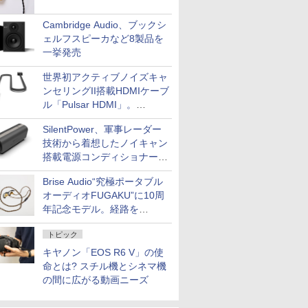
Cambridge Audio、ブックシ
ェルフスピーカなど8製品を
一挙発売
世界初アクティブノイズキャ
ンセリングII搭載HDMIケーブ
ル「Pulsar HDMI」。
SilentPowerから
SilentPower、軍事レーダー
技術から着想したノイキャン
搭載電源コンディショナー
「AC iPurifier2」
Brise Audio“究極ポータブル
オーディオFUGAKU”に10周
年記念モデル。経路を
NISHIKIで統一。400万円
トピック
キヤノン「EOS R6 V」の使
命とは? スチル機とシネマ機
の間に広がる動画ニーズ