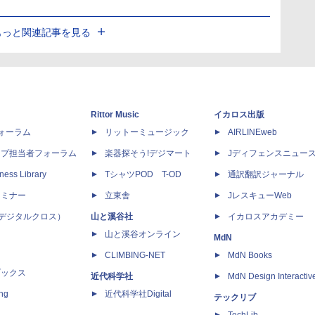
もっと関連記事を見る
Rittor Music
イカロス出版
dフォーラム
リットーミュージック
AIRLINEweb
ップ担当者フォーラム
楽器探そう!デジマート
Jディフェンスニュー
ness Library
TシャツPOD T-OD
通訳翻訳ジャーナル
セミナー
立東舎
JレスキューWeb
 X（デジタルクロス）
山と溪谷社
イカロスアカデミー
山と溪谷オンライン
MdN
CLIMBING-NET
MdN Books
ブックス
近代科学社
MdN Design Interactiv
ing
近代科学社Digital
テックリブ