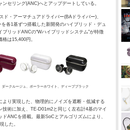
ンセリング(ANC)へとアップデートしている。
製バランスド・アーマチュアドライバー(BAドライバー)、
ーを各1基ずつ搭載した新開発のハイブリッド・デュ
ブリッドANCの“Wハイブリッドシステム”が特徴
は15,400円。
ブルー、ダークルージュ、ポーラーホワイト、ディープブラック
により実現した、物理的にノイズを遮断・低減する
技術に加え、TE-D01m2と同じく左右計4基のマイ
ドANCを搭載。最新SoCとアルゴリズムにより、
実現した。