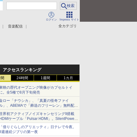
ログイン
Impress サイト
全カテゴリ
音楽配信
アクセスランキング
時間
24時間
1週間
1カ月
東映の歴代オープニング映像がカプセルトイ
に。全5種で8月下旬発売
金ロー「ナウシカ」、「真夏の怪奇ファイ
ル」、ABEMAで「葬送のフリーレン」無料配信
など。夏の特番・配信情報
世界初アクティブノイズキャンセリングII搭載
HDMIケーブル「Pulsar HDMI」。SilentPower
から
「借りぐらしのアリエッティ」日テレで今夜。
3週連続ジブリの第一夜