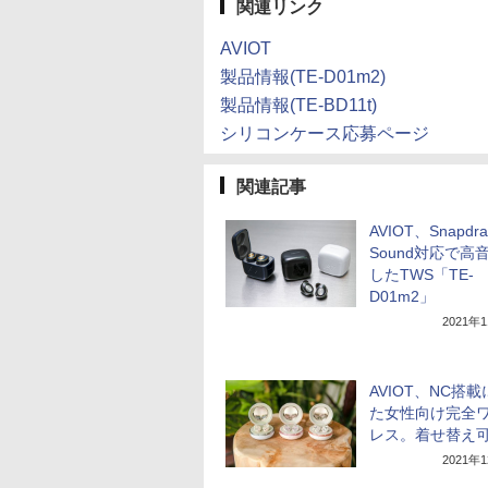
関連リンク
AVIOT
製品情報(TE-D01m2)
製品情報(TE-BD11t)
シリコンケース応募ページ
関連記事
AVIOT、Snapdra
Sound対応で高
したTWS「TE-
D01m2」
2021年
AVIOT、NC搭
た女性向け完全
レス。着せ替え
2021年