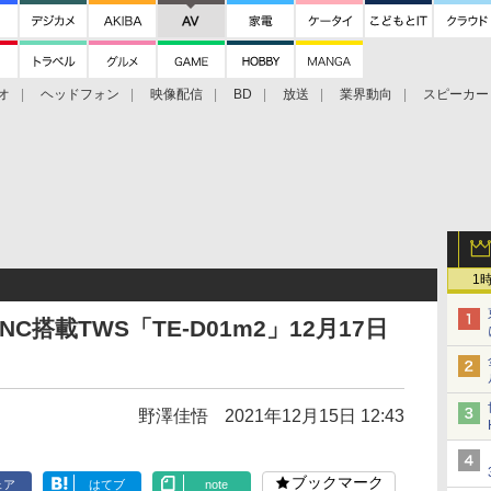
オ
ヘッドフォン
映像配信
BD
放送
業界動向
スピーカー
ェクタ
PS4
BDプレーヤー
映像配信
BD
1
C搭載TWS「TE-D01m2」12月17日
野澤佳悟
2021年12月15日 12:43
ブックマーク
ェア
はてブ
note