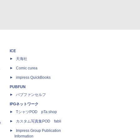
ICE
天海社
ス
Comic curea
impress QuickBooks
PUBFUN
パブファンセルフ
IPGネットワーク
TシャツPOD pTa.shop
カスタム写真集POD fabli
e
Impress Group Publication
Information