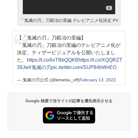
「鬼滅の刃」刀鍛冶の里編 テレビアニメ化決定 PV
【「鬼滅の刃」刀鍛冶の里編】
「鬼滅の刃」刀鍛冶の里編のテレビアニメ化が
決定、ティザービジュアルを公開いたしまし
た。
https://t.co/lioTBbQQKB
https://t.co/XQQRZT
39Jw
#鬼滅の刃
pic.twitter.com/SUP84bWnEO
— 鬼滅の刃公式 (@kimetsu_off)
February 13, 2022
Google 検索で当サイトの記事を優先表示させる