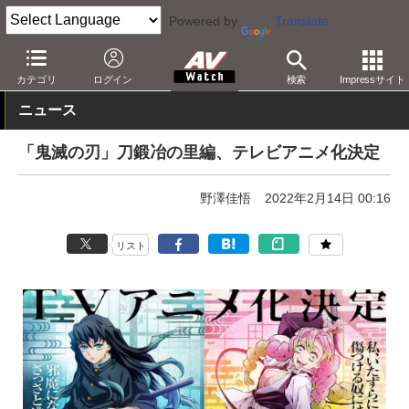
Powered by
Translate
AV Watch
コンテンツ・サービス
放送
その他
カテゴリ
ログイン
検索
Impressサイト
ニュース
「鬼滅の刃」刀鍛冶の里編、テレビアニメ化決定
野澤佳悟
2022年2月14日 00:16
リスト