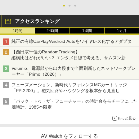
●
●
●
アクセスランキング
1時間
24時間
1週間
1カ月
純正の有線CarPlay/Android Autoをワイヤレス化するアダプタ
【西田宗千佳のRandomTracking】
縦横比はどれがいい？ エンタメ目線で考える、サムスン新
「Galaxy Z Fold」
Volumio、電源部から出力段まで全面刷新したネットワークプレ
ーヤー「Primo（2026）」
フェーズメーション、新時代リファレンスMCカートリッジ
「PP-2200」。磁気回路やハウジングを根本から見直し
「バック・トゥ・ザ・フューチャー」の時計台をモチーフにした
腕時計。1985本限定
もっと見る
AV Watch をフォローする