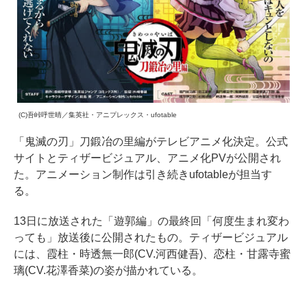
(C)吾峠呼世晴／集英社・アニプレックス・ufotable
「鬼滅の刃」刀鍛冶の里編がテレビアニメ化決定。公式
サイトとティザービジュアル、アニメ化PVが公開され
た。アニメーション制作は引き続きufotableが担当す
る。
13日に放送された「遊郭編」の最終回「何度生まれ変わ
っても」放送後に公開されたもの。ティザービジュアル
には、霞柱・時透無一郎(CV.河西健吾)、恋柱・甘露寺蜜
璃(CV.花澤香菜)の姿が描かれている。