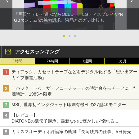
「画質でテレビ選ぶならOLED」、LGディスプレイが“R
GBタンデム”の魅力訴求。液晶とのガチ比較も
●
●
●
アクセスランキング
1時間
24時間
1週間
1カ月
ティアック、カセットテープなどをデジタル化する「思い出アー
カイブ推進活動」
「バック・トゥ・ザ・フューチャー」の時計台をモチーフにした
腕時計。1985本限定
MSI、世界初インクジェット印刷有機ELの27型4Kモニター
【レビュー】
DIATONEの遺伝子継承、最新なのに懐かしい“惚れる
音”Tecnologia e Cuore「DS-TC52B」を聴く
カリスマオーディオ評論家の軌跡「長岡鉄男の仕事」5日発売