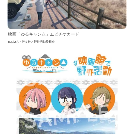
映画「ゆるキャン△」ムビチケカード
(C)あfろ・芳文社／野外活動委員会