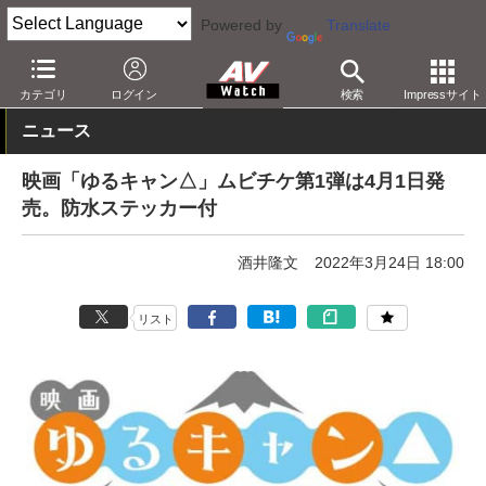
Powered by
Translate
AV Watch
コンテンツ・サービス
映画
映画作品
カテゴリ
ログイン
検索
Impressサイト
ニュース
映画「ゆるキャン△」ムビチケ第1弾は4月1日発
売。防水ステッカー付
酒井隆文
2022年3月24日 18:00
リスト