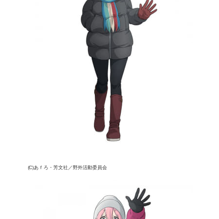
(C)あｆろ・芳文社／野外活動委員会