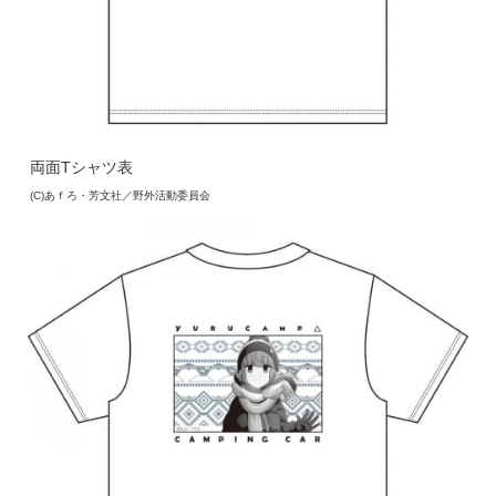
両面Tシャツ表
(C)あｆろ・芳文社／野外活動委員会