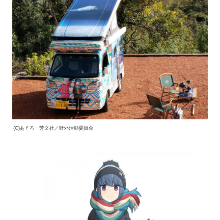
(C)あｆろ・芳文社／野外活動委員会