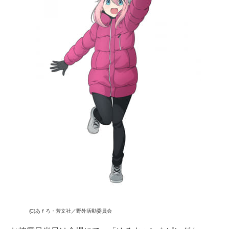
(C)あｆろ・芳文社／野外活動委員会