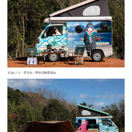
(C)あｆろ・芳文社／野外活動委員会