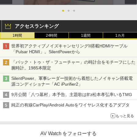
●
●
●
アクセスランキング
1時間
24時間
1週間
1カ月
世界初アクティブノイズキャンセリングII搭載HDMIケーブル
「Pulsar HDMI」。SilentPowerから
「バック・トゥ・ザ・フューチャー」の時計台をモチーフにした
腕時計。1985本限定
SilentPower、軍事レーダー技術から着想したノイキャン搭載電
源コンディショナー「AC iPurifier2」
9月公開「八つ墓村」本予告。主題歌はB'z松本孝弘率いるTMG
純正の有線CarPlay/Android Autoをワイヤレス化するアダプタ
もっと見る
AV Watch をフォローする