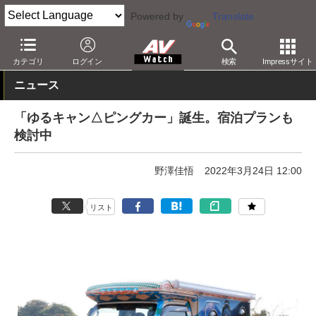
Powered by
Translate
AV Watch
コンテンツ・サービス
放送
その他
カテゴリ
ログイン
検索
Impressサイト
ニュース
「ゆるキャン△ピングカー」誕生。宿泊プランも
検討中
野澤佳悟
2022年3月24日 12:00
リスト