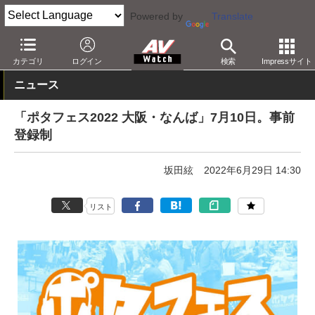
Powered by
Translate
AV Watch
イベント
ポタフェス
カテゴリ
ログイン
検索
Impressサイト
ニュース
「ポタフェス2022 大阪・なんば」7月10日。事前
登録制
坂田絃
2022年6月29日 14:30
リスト