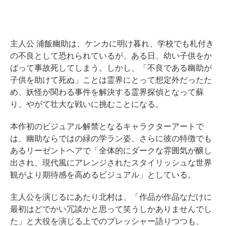
主人公 浦飯幽助は、ケンカに明け暮れ、学校でも札付き
の不良として恐れられているが、ある日、幼い子供をか
ばって事故死してしまう。しかし、「不良である幽助が
子供を助けて死ぬ」ことは霊界にとって想定外だったた
め、妖怪が関わる事件を解決する霊界探偵となって蘇
り、やがて壮大な戦いに挑むことになる。
本作初のビジュアル解禁となるキャラクターアートで
は、幽助ならではの緑の学ラン姿、さらに彼の特徴でも
あるリーゼントヘアで「全体的にダークな雰囲気が醸し
出され、現代風にアレンジされたスタイリッシュな世界
観がより期待感を高めるビジュアル」としている。
主人公を演じるにあたり北村は、「作品が作品なだけに
最初はどでかい冗談かと思って笑うしかありませんでし
た」と大役を演じる上でのプレッシャー語りつつも、