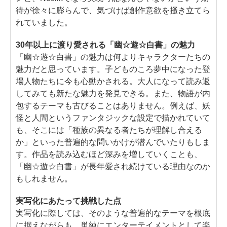
待が徐々に膨らんで、気づけば創作意欲を掻き立てら
れていました。
30年以上に渡り愛される「幽☆遊☆白書」の魅力
「幽☆遊☆白書」の魅力は何よりキャラクターたちの
魅力だと思っています。子どものころ夢中になった登
場人物たちに今も心動かされる。大人になって読み返
してみても新たな魅力を発見できる。また、物語が内
包するテーマも古びることはありません。例えば、妖
怪と人間というファンタジックな設定で描かれていて
も、そこには「種族の異なる者たちが理解し合える
か」といった普遍的な問いかけが潜んでいたりもしま
す。作品を読み込むほど深みを増していくことも、
「幽☆遊☆白書」が長年愛され続けている理由なのか
もしれません。
実写化にあたって挑戦した点
実写化に際しては、そのような普遍的なテーマを根底
に据えながらも、単純にエンターテイメントとして楽