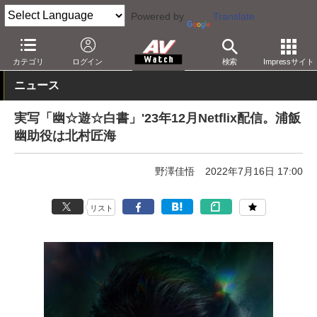
Powered by
Translate
AV Watch
コンテンツ・サービス
映像配信
Netflix
カテゴリ
ログイン
検索
Impressサイト
ニュース
実写「幽☆遊☆白書」'23年12月Netflix配信。浦飯
幽助役は北村匠海
野澤佳悟
2022年7月16日 17:00
リスト