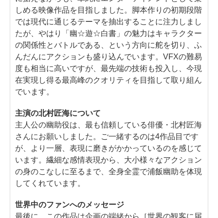
しめる映像作品を目指しました。脚本作りの初期段階
では現代に通じるテーマを抽出することに注力しまし
たが、やはり「幽☆遊☆白書」の魅力はキャラクター
の関係性とバトルである、という方向に舵を切り、ふ
んだんにアクションも盛り込んでいます。VFXの難易
度も相当に高いですが、最先端の技術も投入し、今現
在実現し得る最高峰のクオリティを目指して取り組ん
でいます。
主演の北村匠海について
主人公の幽助役は、最も信頼している俳優・北村匠海
さんにお願いしました。ご一緒するのは4作品目です
が、より一層、表現に磨きがかかっているのを感じて
います。繊細な感情表現から、大小様々なアクション
の身のこなしに至るまで、全身全霊で浦飯幽助を体現
してくれています。
世界中のファンへのメッセージ
最後に。この作品は企画の端緒から［世界の観客に届