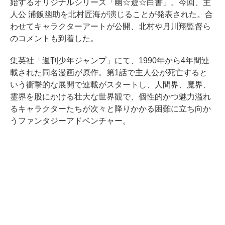
始するオリジナルシリーズ「幽☆遊☆白書」。今回、主
人公 浦飯幽助を北村匠海が演じることが発表された。合
わせてキャラクターアートが公開、北村や月川翔監督ら
のコメントも到着した。
集英社「週刊少年ジャンプ」にて、1990年から4年間連
載された同名漫画が原作。第1話で主人公が死亡すると
いう衝撃的な展開で連載がスタートし、人間界、魔界、
霊界を股にかける壮大な世界観で、個性的かつ魅力溢れ
るキャラクターたちが次々と降りかかる困難に立ち向か
うファンタジーアドベンチャー。