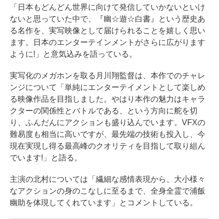
「日本もどんどん世界に向けて発信していかないといけ
ないと思っていた中で、『幽☆遊☆白書』という歴史あ
る名作を、実写映像として届けられることを嬉しく思い
ます。日本のエンターテインメントがさらに広がります
ように!」と意気込みを語っている。
実写化のメガホンを取る月川翔監督は、本作でのチャレ
ンジについて「単純にエンターテイメントとして楽しめ
る映像作品を目指しました。やはり本作の魅力はキャラ
クターの関係性とバトルである、という方向に舵を切
り、ふんだんにアクションも盛り込んでいます。VFXの
難易度も相当に高いですが、最先端の技術も投入し、今
現在実現し得る最高峰のクオリティを目指して取り組ん
でいます!」と語る。
主演の北村については「繊細な感情表現から、大小様々
なアクションの身のこなしに至るまで、全身全霊で浦飯
幽助を体現してくれています」とコメントしている。