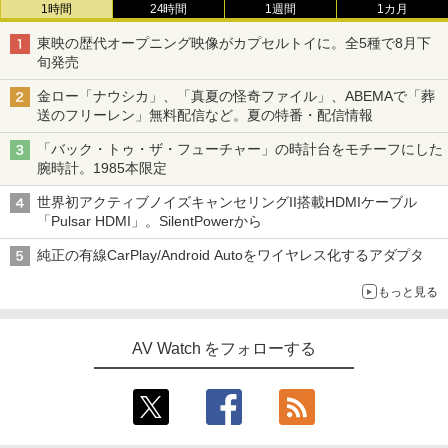
1時間
24時間
1週間
1カ月
東映の歴代オープニング映像がカプセルトイに。全5種で8月下
旬発売
金ロー「ナウシカ」、「真夏の怪奇ファイル」、ABEMAで「葬
送のフリーレン」無料配信など。夏の特番・配信情報
「バック・トゥ・ザ・フューチャー」の時計台をモチーフにした
腕時計。1985本限定
世界初アクティブノイズキャンセリングII搭載HDMIケーブル
「Pulsar HDMI」。SilentPowerから
純正の有線CarPlay/Android Autoをワイヤレス化するアダプタ
もっと見る
AV Watch をフォローする