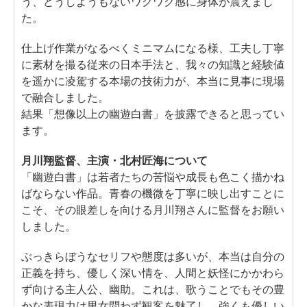
う、どうしようもないワクワク感に身体が震えまし
た。
仕上げ作業がなるべくミニマムになる様、工夫し丁寧
に素材を撮る従来の日本手法と、我々の知識と経験値
を遥かに凌駕する本場の技術力が、本当に見事に現場
で融合しました。
結果「想像以上の幽遊白書」を披露できると思ってい
ます。
月川翔監督、主演・北村匠海について
「幽遊白書」は若者たちの苦悩や成長も色こく描かね
ばならない作品。青春の機微を丁寧に映し出すことに
こそ、その眼差しを向ける月川翔さんに監督をお願い
しました。
ぶっきらぼうなセリフや態度は多いが、本当は自分の
正義を持ち、優しく深い情を、人間と妖怪にかかわら
ず向ける主人公、幽助。これは、歌うことでもその豊
かな表現力は男女問わず観客を魅了し、強くも優しい