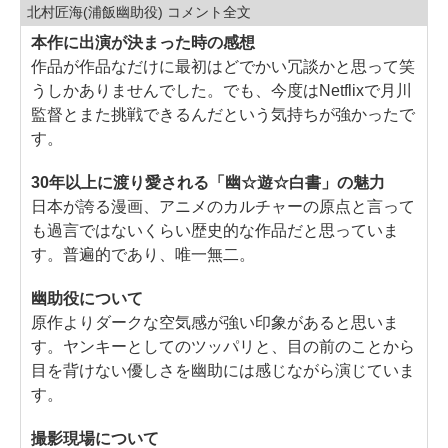
北村匠海(浦飯幽助役) コメント全文
本作に出演が決まった時の感想
作品が作品なだけに最初はどでかい冗談かと思って笑
うしかありませんでした。でも、今度はNetflixで月川
監督とまた挑戦できるんだという気持ちが強かったで
す。
30年以上に渡り愛される「幽☆遊☆白書」の魅力
日本が誇る漫画、アニメのカルチャーの原点と言って
も過言ではないくらい歴史的な作品だと思っていま
す。普遍的であり、唯一無二。
幽助役について
原作よりダークな空気感が強い印象があると思いま
す。ヤンキーとしてのツッパリと、目の前のことから
目を背けない優しさを幽助には感じながら演じていま
す。
撮影現場について